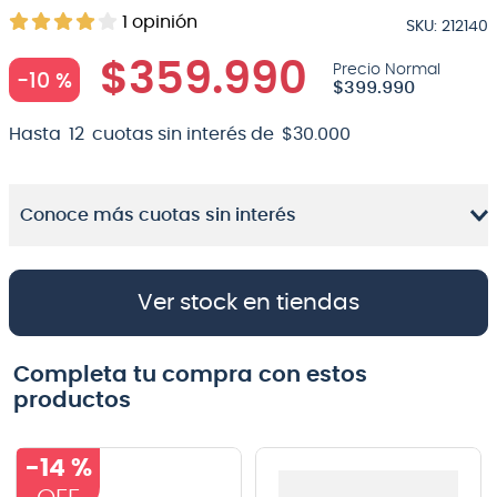
1
opinión
SKU
:
212140
8
.
micrófono
$
359
.
990
9
.
bateria
-
10 %
$
399
.
990
10
.
violin
Hasta
12
cuotas sin interés de
$
30
.
000
Conoce más cuotas sin interés
Ver stock en tiendas
Completa tu compra con estos
productos
-
14 %