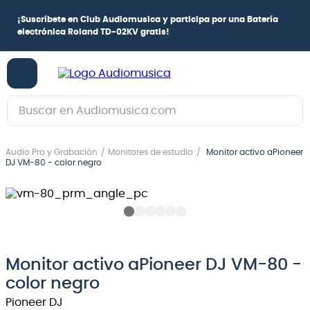
¡
Suscríbete en Club Audiomusica
y participa por una
Batería
electrónica Roland TD-02KV
gratis!
Buscar en Audiomusica.com
TÉRMINOS MÁS BUSCADOS
Audio Pro y Grabación
Monitores de estudio
Monitor activo aPioneer
1
.
guitarra electrica
DJ VM-80 - color negro
2
.
bajo
3
.
guitarra electroacústica
4
.
pioneerdj
5
.
amplificador
Monitor activo aPioneer DJ VM-80 -
color negro
6
.
teclado
Pioneer DJ
7
.
guitarra