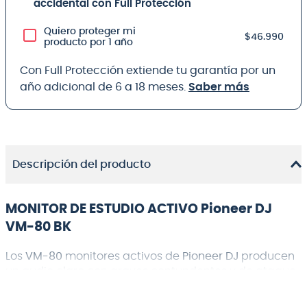
accidental con Full Protección
Quiero proteger mi
$46.990
producto por 1 año
Con Full Protección extiende tu garantía por un
año adicional de 6 a 18 meses.
Saber más
Descripción del producto
MONITOR DE ESTUDIO ACTIVO Pioneer DJ
VM-80 BK
Los
VM-80
monitores activos de
Pioneer DJ
producen
un audio claro con graves contundentes y de ataque
rápido. Los parlantes pueden ajustarse para
adaptarse a las características de cualquier espacio,