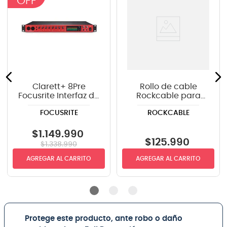
Clarett+ 8Pre
Rollo de cable
Focusrite Interfaz de
Rockcable para
Audio
micrófono
FOCUSRITE
ROCKCABLE
RCL10300D6 100
metros - 6 mm
diámetro
$
1
.
149
.
990
$
125
.
990
$
1
.
338
.
990
AGREGAR AL CARRITO
AGREGAR AL CARRITO
Protege este producto, ante robo o daño