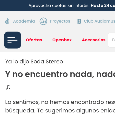
¡
Suscríbete en
Academia
Proyectos
Club Audiomus
Bus
Ofertas
Openbox
Accesorios
TÉRMI
1
.
gui
Ya lo dijo Soda Stereo
2
.
ba
Y no encuentro nada, nad
3
.
gu
♫
4
.
pi
5
.
am
Lo sentimos, no hemos encontrado res
6
.
te
búsqueda. Te sugerimos algunos enlac
7
.
gu