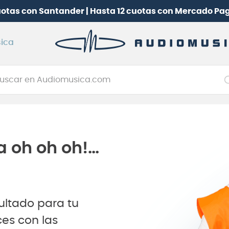
 Club Audiomusica
y participa por una
Batería electrón
ica
car en Audiomusica.com
NOS MÁS BUSCADOS
tarra electrica
jo
a oh oh oh!…
itarra electroacústica
oneerdj
plificador
ultado para tu
clado
es con las
itarra