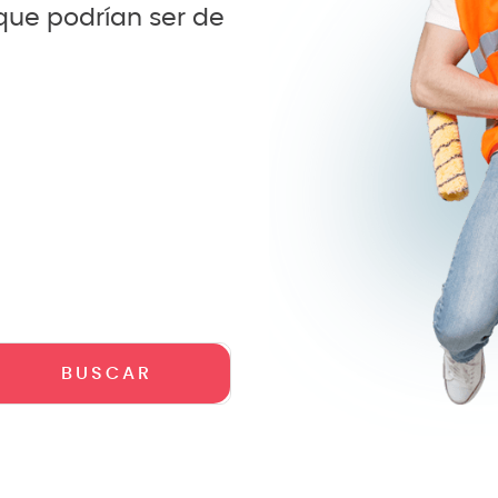
 que podrían ser de
crófono
teria
lin