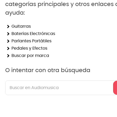
categorías principales y otros enlaces
8
.
mi
ayuda:
9
.
ba
Guitarras
10
.
vio
Baterías Electrónicas
Parlantes Portátiles
Pedales y Efectos
Buscar por marca
O intentar con otra búsqueda
Buscar en Audiomusica