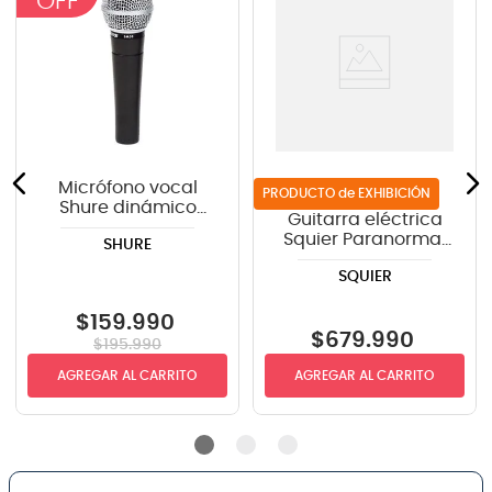
Micrófono vocal
de EXHIBICIÓN
Shure dinámico
Guitarra eléctrica
SM58-LC GY
Squier Paranormal
SHURE
Strat-O-Sonic™ -
SQUIER
Crimson Red
Transparent
$
159
.
990
$
679
.
990
$
195
.
990
AGREGAR AL CARRITO
AGREGAR AL CARRITO