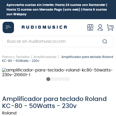
Aprovecha cuotas sin interés:
Hasta 24 cuotas con Santander |
Hasta 12 cuotas con Mercado Pago
(solo web) |
Hasta 6 cuotas
con Webpay
Buscar en Audiomusica.com
TÉRMINOS MÁS BUSCADOS
Pianos y Teclados
Amplificadores
Amplificador para teclado Roland
1
.
guitarra electrica
KC-80 - 50Watts - 230v
2
.
bajo
3
.
guitarra electroacústica
4
.
pioneerdj
5
.
amplificador
Amplificador para teclado Roland
KC-80 - 50Watts - 230v
6
.
guitarra
Roland
7
.
teclado