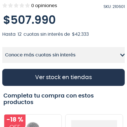
0
opiniones
SKU
:
210601
8
.
bateria
$
507
.
990
9
.
micrófono
10
.
violin
Hasta
12
cuotas sin interés de
$
42
.
333
Conoce más cuotas sin interés
Ver stock en tiendas
Completa tu compra con estos
productos
-
18 %