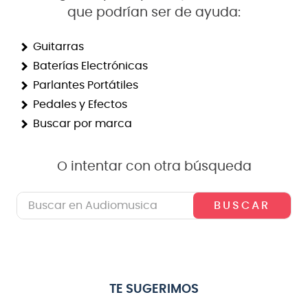
que podrían ser de ayuda:
8
.
bateria
9
.
micrófono
Guitarras
Baterías Electrónicas
10
.
violin
Parlantes Portátiles
Pedales y Efectos
Buscar por marca
O intentar con otra búsqueda
Buscar en Audiomusica
TE SUGERIMOS