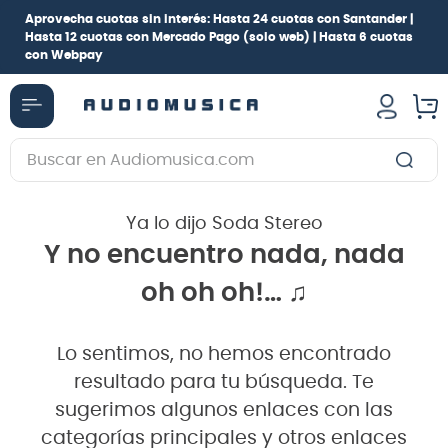
Aprovecha cuotas sin interés:
Hasta 24 cuotas con Santander |
Hasta 12 cuotas con Mercado Pago
(solo web) |
Hasta 6 cuotas
con Webpay
Buscar en Audiomusica.com
TÉRMINOS MÁS BUSCADOS
Ya lo dijo Soda Stereo
1
.
guitarra electrica
Y no encuentro nada, nada
2
.
bajo
oh oh oh!… ♫
3
.
guitarra electroacústica
4
.
pioneerdj
Lo sentimos, no hemos encontrado
5
.
amplificador
resultado para tu búsqueda. Te
6
.
guitarra
sugerimos algunos enlaces con las
categorías principales y otros enlaces
7
.
teclado