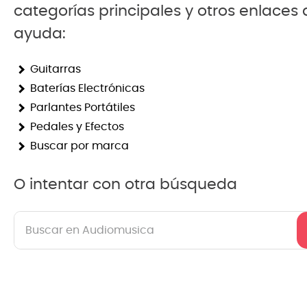
categorías principales y otros enlaces
8
.
ba
ayuda:
9
.
mi
Guitarras
10
.
vio
Baterías Electrónicas
Parlantes Portátiles
Pedales y Efectos
Buscar por marca
O intentar con otra búsqueda
Buscar en Audiomusica