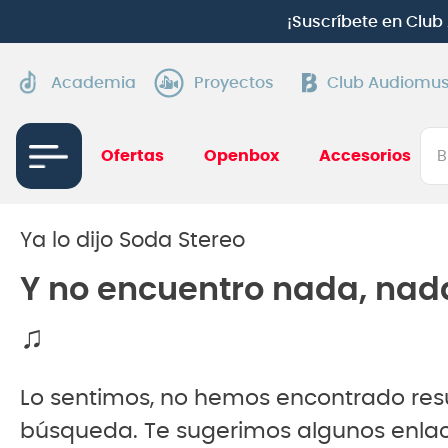
¡
Suscríbete en Clu
Academia
Proyectos
Club Audiomus
Bus
Ofertas
Openbox
Accesorios
TÉRMI
1
.
gui
Ya lo dijo Soda Stereo
2
.
ba
Y no encuentro nada, nad
3
.
gu
♫
4
.
pi
5
.
am
Lo sentimos, no hemos encontrado res
6
.
gu
búsqueda. Te sugerimos algunos enlac
7
.
te