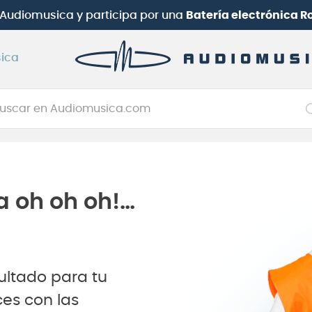
b Audiomusica
y participa por una
Batería electrónica 
ica
car en Audiomusica.com
NOS MÁS BUSCADOS
tarra electrica
jo
a oh oh oh!…
itarra electroacústica
oneerdj
plificador
ultado para tu
itarra
es con las
clado