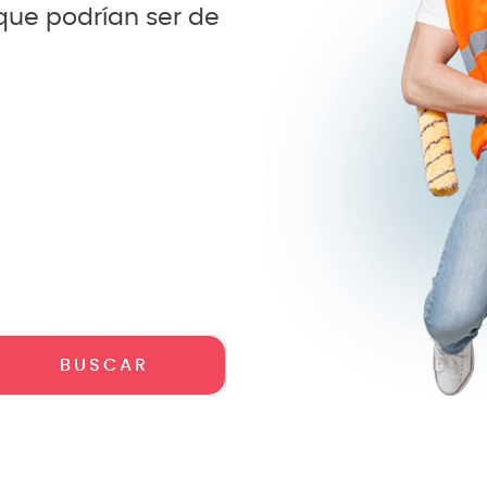
 que podrían ser de
teria
crófono
lin