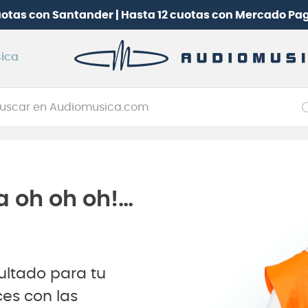
uotas con Santander | Hasta 12 cuotas con Mercado Pa
ica
car en Audiomusica.com
NOS MÁS BUSCADOS
tarra electrica
jo
a oh oh oh!…
itarra electroacústica
oneerdj
plificador
ultado para tu
itarra
es con las
clado