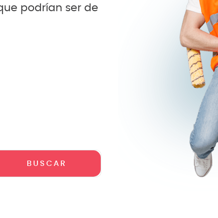
 que podrían ser de
crófono
teria
lin