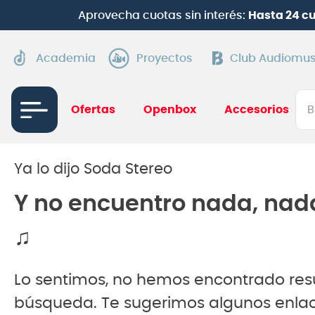
Aprovecha cuotas sin interés:
Hasta 24 c
Academia
Proyectos
Club Audiomus
Bus
Ofertas
Openbox
Accesorios
TÉRMI
1
.
gui
Ya lo dijo Soda Stereo
2
.
ba
Y no encuentro nada, nad
3
.
gu
♫
4
.
pi
5
.
am
Lo sentimos, no hemos encontrado res
6
.
gu
búsqueda. Te sugerimos algunos enlac
7
.
te