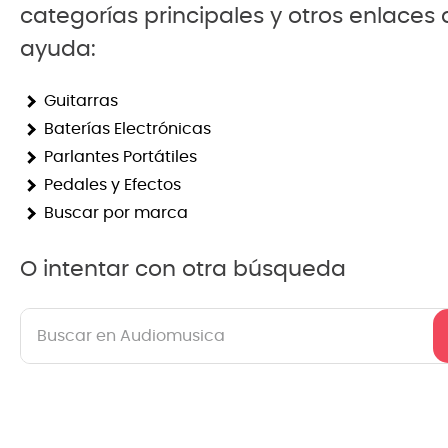
categorías principales y otros enlaces
8
.
mi
ayuda:
9
.
ba
Guitarras
10
.
vio
Baterías Electrónicas
Parlantes Portátiles
Pedales y Efectos
Buscar por marca
O intentar con otra búsqueda
Buscar en Audiomusica