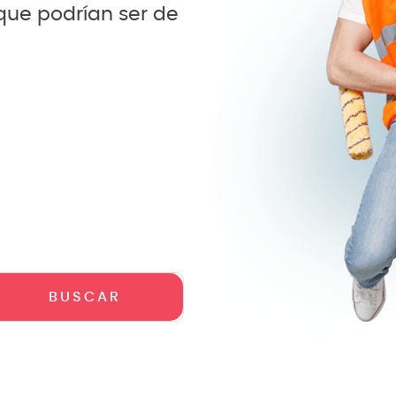
 que podrían ser de
crófono
teria
lin