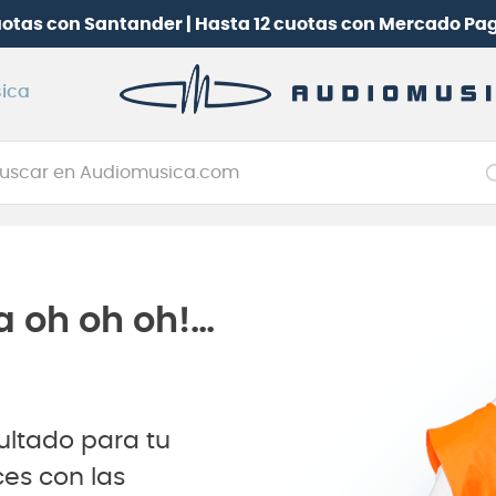
uotas con Santander | Hasta 12 cuotas con Mercado Pa
ica
car en Audiomusica.com
NOS MÁS BUSCADOS
tarra electrica
jo
a oh oh oh!…
itarra electroacústica
oneerdj
plificador
ultado para tu
itarra
es con las
clado