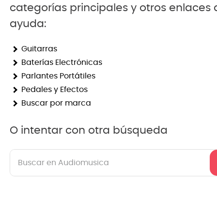
categorías principales y otros enlaces
8
.
mi
ayuda:
9
.
ba
Guitarras
10
.
vio
Baterías Electrónicas
Parlantes Portátiles
Pedales y Efectos
Buscar por marca
O intentar con otra búsqueda
Buscar en Audiomusica