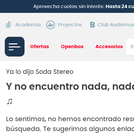
Aprovecha cuotas sin interés:
Hasta 24 c
Academia
Proyectos
Club Audiomus
Bus
Ofertas
Openbox
Accesorios
TÉRMI
1
.
gui
Ya lo dijo Soda Stereo
2
.
ba
Y no encuentro nada, nad
3
.
gu
♫
4
.
pi
5
.
am
Lo sentimos, no hemos encontrado res
6
.
gu
búsqueda. Te sugerimos algunos enlac
7
.
te