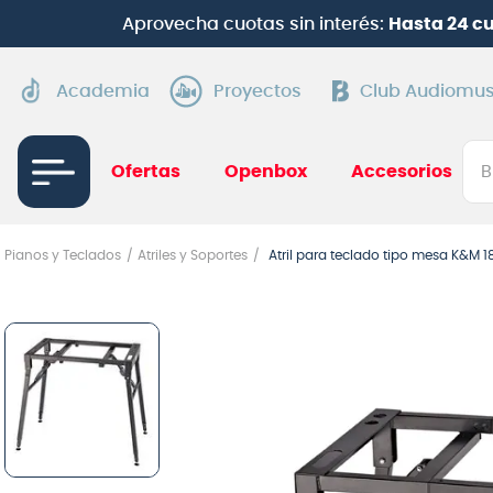
Aprovecha cuotas sin interés:
Hasta 24 c
Academia
Proyectos
Club Audiomus
Bus
Ofertas
Openbox
Accesorios
TÉRMI
Pianos y Teclados
Atriles y Soportes
Atril para teclado tipo mesa K&M
1
.
gui
2
.
ba
3
.
gu
4
.
pi
5
.
am
6
.
gu
7
.
te