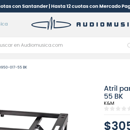
uotas con Santander | Hasta 12 cuotas con Mercado Pa
ica
car en Audiomusica.com
NOS MÁS BUSCADOS
 18950-017-55 BK
tarra electrica
jo
Atril p
itarra electroacústica
55 BK
oneerdj
K&M
plificador
itarra
$
30
clado