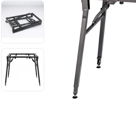
8
.
mi
9
.
ba
10
.
vio