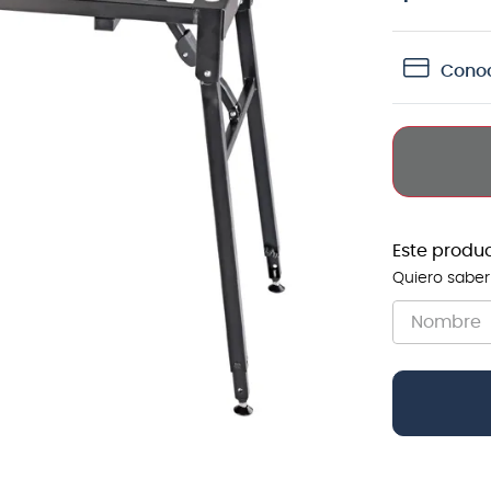
crófono
Conoc
teria
lin
Este produ
Quiero saber