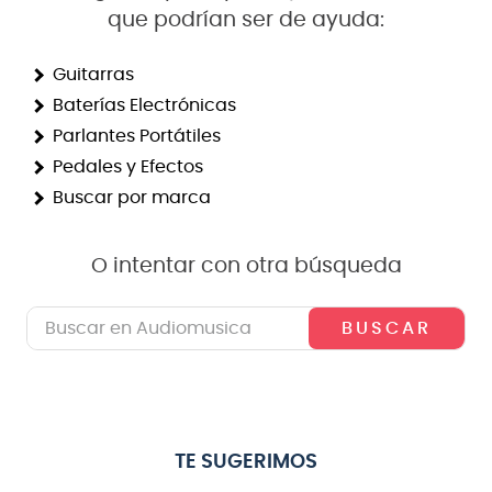
que podrían ser de ayuda:
8
.
micrófono
9
.
bateria
Guitarras
Baterías Electrónicas
10
.
violin
Parlantes Portátiles
Pedales y Efectos
Buscar por marca
O intentar con otra búsqueda
Buscar en Audiomusica
TE SUGERIMOS