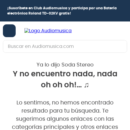
¡
Suscríbete en Club Audiomusica
y participa por una
Batería
electrónica Roland TD-02KV
gratis!
Buscar en Audiomusica.com
TÉRMINOS MÁS BUSCADOS
Ya lo dijo Soda Stereo
1
.
guitarra electrica
Y no encuentro nada, nada
2
.
bajo
oh oh oh!… ♫
3
.
guitarra electroacústica
4
.
pioneerdj
Lo sentimos, no hemos encontrado
5
.
amplificador
resultado para tu búsqueda. Te
6
.
teclado
sugerimos algunos enlaces con las
categorías principales y otros enlaces
7
.
guitarra