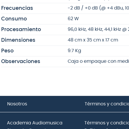
Frecuencias
-2 dB / +0 dB (@ +4 dBu, 10
Consumo
62 W
Procesamiento
96,0 kHz, 48 kHz, 44,1 kHz @ 
Dimensiones
48 cm x 35 cm x 17 cm
Peso
9.7 Kg
Observaciones
Caja o empaque con medi
Nosotros
Términos y condici
Academia Audiomusica
Términos y condici