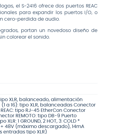
logas, el S-2416 ofrece dos puertos REAC
onales para expandir los puertos I/O, o
n cero-perdida de audio.
egrados, portan un novedoso diseño de
in colorear el sonido.
 tipo XLR, balanceado, alimentación
1 a 16): tipo XLR, balanceadas Conector
 REAC: tipo RJ-45 EtherCon Conector
ector REMOTO: tipo DB-9 Puerto
po XLR: 1 GROUND, 2 HOT, 3: COLD *
C+ 48V (máximo descargado), 14mA
 entradas tipo XLR)