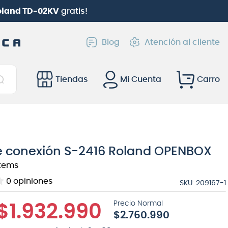
Roland TD-02KV
gratis!
Blog
Atención al cliente
Tiendas
Mi Cuenta
e conexión S-2416 Roland OPENBOX
tems
0
opiniones
SKU
:
209167-1
$
1
.
932
.
990
$
2
.
760
.
990