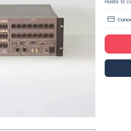
Hasta
12
c
teria
crófono
Conoc
lin