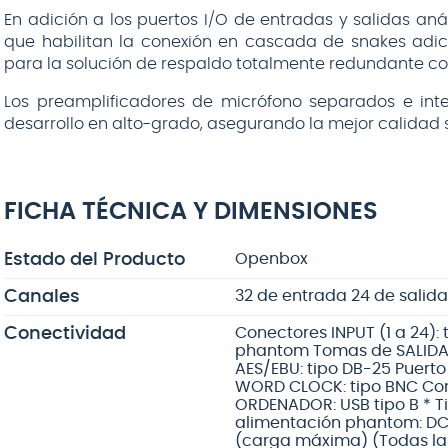
En adición a los puertos I/O de entradas y salidas aná
que habilitan la conexión en cascada de snakes adici
para la solución de respaldo totalmente redundante co
Los preamplificadores de micrófono separados e int
desarrollo en alto-grado, asegurando la mejor calidad s
FICHA TÉCNICA Y DIMENSIONES
Estado del Producto
Openbox
Canales
32 de entrada 24 de salida
Conectividad
Conectores INPUT (1 a 24):
phantom Tomas de SALIDA (
AES/EBU: tipo DB-25 Puerto
WORD CLOCK: tipo BNC Con
ORDENADOR: USB tipo B * Ti
alimentación phantom: D
(carga máxima) (Todas las