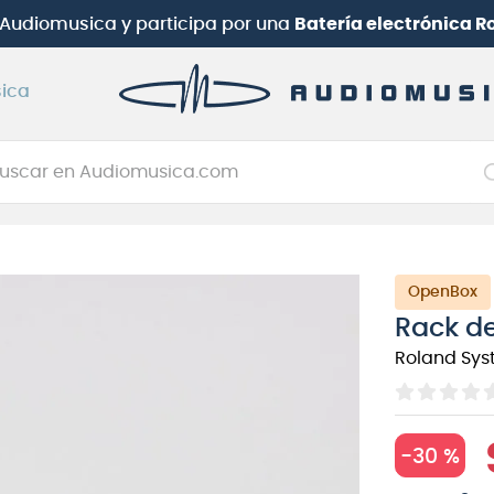
b Audiomusica
y participa por una
Batería electrónica 
ica
car en Audiomusica.com
NOS MÁS BUSCADOS
tarra electrica
OpenBox
jo
Rack d
itarra electroacústica
Roland Sys
oneerdj
plificador
itarra
-
30 %
clado