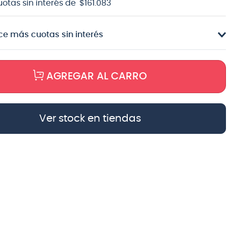
uotas sin interés de
$
161
.
083
e más cuotas sin interés
AGREGAR AL CARRO
Ver stock en tiendas