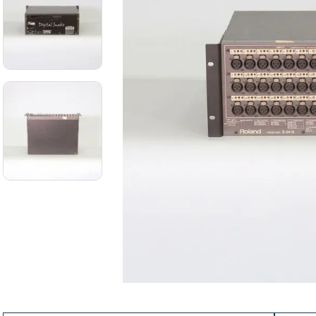
8
.
ba
9
.
mi
10
.
vio