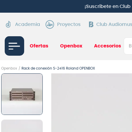
¡
Suscríbete en Clu
Academia
Proyectos
Club Audiomus
Bus
Ofertas
Openbox
Accesorios
TÉRMI
Openbox
Rack de conexión S-2416 Roland OPENBOX
1
.
gui
2
.
ba
3
.
gu
4
.
pi
5
.
am
6
.
gu
7
.
te