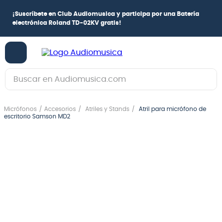
¡
Suscríbete en Club Audiomusica
y participa por una
Batería
electrónica Roland TD-02KV
gratis!
Buscar en Audiomusica.com
TÉRMINOS MÁS BUSCADOS
Micrófonos
Accesorios
Atriles y Stands
Atril para micrófono de
1
.
guitarra electrica
escritorio Samson MD2
2
.
bajo
3
.
guitarra electroacústica
4
.
pioneerdj
5
.
amplificador
6
.
guitarra
7
.
teclado