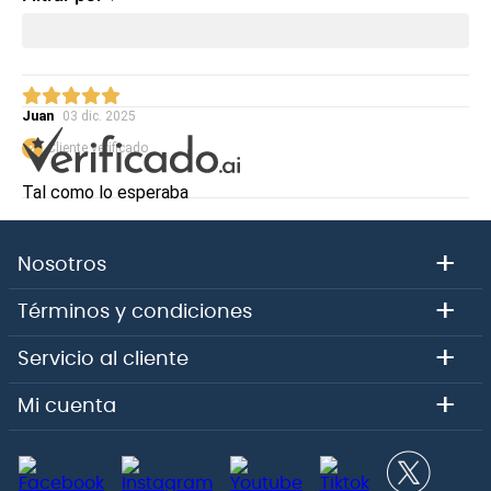
Juan
03 dic. 2025
Cliente verificado
Tal como lo esperaba
0
0
¿Fue útil esta opinión?
+
Nosotros
+
Joaquín
20 dic. 2025
Términos y condiciones
Cliente verificado
+
Servicio al cliente
El usuario(a) no escribió un comentario.
+
Mi cuenta
0
0
¿Fue útil esta opinión?