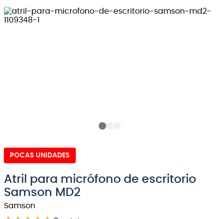
8
.
bateria
9
.
micrófono
10
.
violin
POCAS UNIDADES
Atril para micrófono de escritorio
Samson MD2
Samson