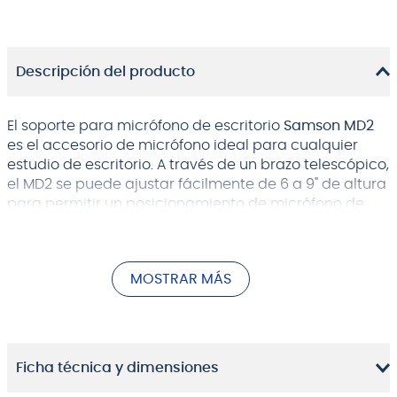
Descripción del producto
El soporte para micrófono de escritorio
Samson MD2
es el accesorio de micrófono ideal para cualquier
estudio de escritorio. A través de un brazo telescópico,
el MD2 se puede ajustar fácilmente de 6 a 9" de altura
para permitir un posicionamiento de micrófono de
escritorio óptimo y versátil. Si bien su diseño de bajo
perfil se adapta discretamente a los escritorios, el
MD2 ofrece base de metal (4" de ancho) para
MOSTRAR MÁS
garantizar la estabilidad de cualquier micrófono con
un clip de micrófono estándar (rosca de 5/8"-27).
Es perfecto para podcasts, locuciones, grabación de
música o cualquier otra aplicación de escritorio
Ficha técnica y dimensiones
donde la ubicación ideal del micrófono es esencial.