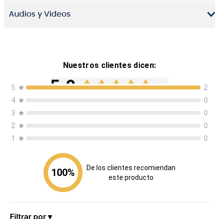
Audios y Videos
Nuestros clientes dicen:
5.0
5
2
4
0
Basado en
2
opiniones
3
0
2
0
1
0
De los clientes recomiendan
100
%
este producto
Filtrar por ▾