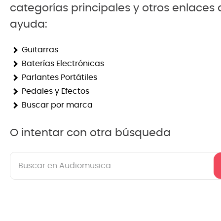
categorías principales y otros enlaces
8
.
mi
ayuda:
9
.
ba
Guitarras
10
.
vio
Baterías Electrónicas
Parlantes Portátiles
Pedales y Efectos
Buscar por marca
O intentar con otra búsqueda
Buscar en Audiomusica