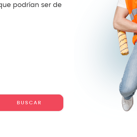
 que podrían ser de
crófono
teria
lin