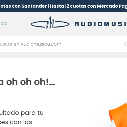
uotas con Santander | Hasta 12 cuotas con Mercado Pa
ica
car en Audiomusica.com
NOS MÁS BUSCADOS
tarra electrica
jo
a oh oh oh!…
itarra electroacústica
oneerdj
plificador
ultado para tu
clado
es con las
itarra