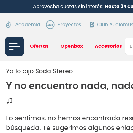
Aprovecha cuotas sin interés:
Hasta 24 c
Academia
Proyectos
Club Audiomus
Bus
Ofertas
Openbox
Accesorios
TÉRMI
1
.
gui
Ya lo dijo Soda Stereo
2
.
ba
Y no encuentro nada, nad
3
.
gu
♫
4
.
pi
5
.
am
Lo sentimos, no hemos encontrado res
6
.
te
búsqueda. Te sugerimos algunos enlac
7
.
gu