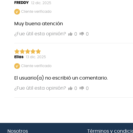
FREDDY
12 dic. 2025
Cliente verificado
Muy buena atención
0
0
¿Fue útil esta opinión?
Elias
13 dic. 2025
Cliente verificado
El usuario(a) no escribió un comentario.
0
0
¿Fue útil esta opinión?
Nosotros
Términos y condici