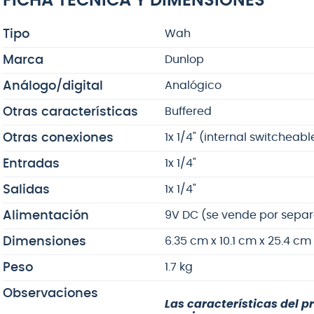
FICHA TÉCNICA Y DIMENSIONES
Tipo
Wah
Marca
Dunlop
Análogo/digital
Analógico
Otras características
Buffered
Otras conexiones
1x 1/4" (internal switcheabl
Entradas
1x 1/4"
Salidas
1x 1/4"
Alimentación
9V DC (se vende por separa
Dimensiones
6.35 cm x 10.1 cm x 25.4 cm 
Peso
1.7 kg
Observaciones
Las características del p