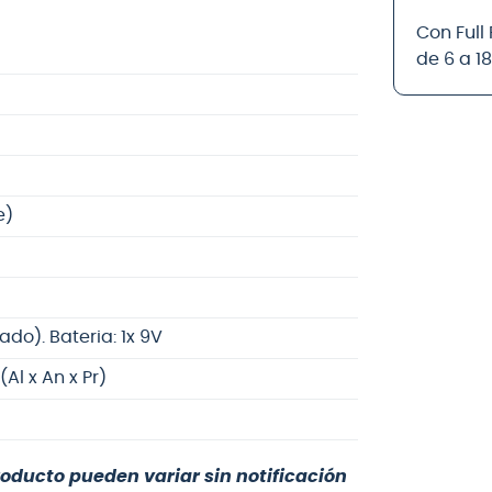
Con Full
de 6 a 1
e)
do). Bateria: 1x 9V
(Al x An x Pr)
roducto pueden variar sin notificación