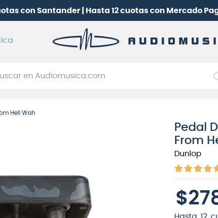
uotas con Santander | Hasta 12 cuotas con Mercado Pa
ica
car en Audiomusica.com
NOS MÁS BUSCADOS
rom Hell Wah
tarra electrica
Pedal 
jo
From H
itarra electroacústica
Dunlop
oneerdj
plificador
$
27
clado
itarra
Hasta
12
c