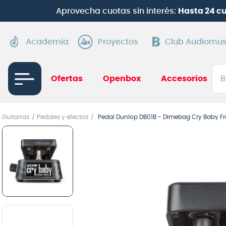
Aprovecha cuotas sin interés:
Hasta 24 c
Academia
Proyectos
Club Audiomus
Bus
Ofertas
Openbox
Accesorios
TÉRMI
Guitarras
Pedales y efectos
Pedal Dunlop DB01B - Dimebag Cry Baby F
1
.
gui
2
.
ba
3
.
gu
4
.
pi
5
.
am
6
.
te
7
.
gu