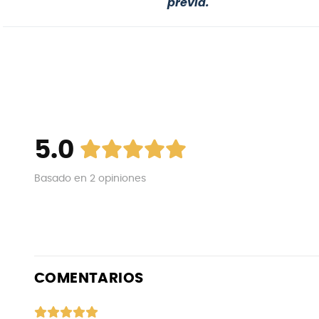
previa.
5.0
Basado en
2
opiniones
COMENTARIOS