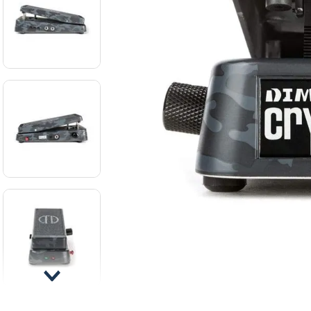
8
.
mi
9
.
ba
10
.
vio
Pack de 12
uñetas Dunlop
418P1.0 TORTEX