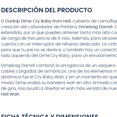
DUNLOP
DESCRIPCIÓN DEL PRODUCTO
El
Dunlop Dime Cry Baby from Hell
, cubierto de camufla
creación del cofundador de Pantera,
Dimebag Darrell.
C
extendido, por lo que puedes obtener tanto más alto c
de rango de frecuencia de 6 vías. Además, para atrave
cuenta con un interruptor de refuerzo dedicado. La cint
para que tu pie no se deslice, y también hay un conecto
$
12
.
990
lado izquierdo del Dime Cry Baby, para un enrutamiento 
AGREGAR AL
Dimebag Darrell combinó la arrogancia de un vaquero co
CARRITO
cables cargados de armónicos. Uno de los elementos má
dinámica fue el Cry Baby Wah, y en un momento en qu
moda, Dime ondeó su bandera wah en alto. Armado con
de gira, nos ayudó a diseñar el wah más versátil de nue
Hell Wah.