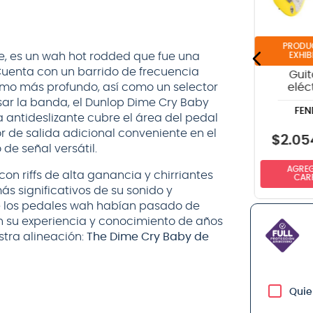
VOX
ERNIE BALL
negro - 6
Ball P03123
metros
COATED SUPER
SLINK Y
je, es un wah hot rodded que fue una
EXHIB
uenta con un barrido de frecuencia
Guit
eléc
omo más profundo, así como un selector
Fende
sar la banda, el Dunlop Dime Cry Baby
FEN
DeL
a antideslizante cubre el área del pedal
Stratoc
r de salida adicional conveniente en el
Graffit
$
2
.
05
de señal versátil.
$
32.990
$
18.990
AGREG
NO DISPONIBLE
NO DISPONIBLE
n riffs de alta ganancia y chirriantes
CAR
s significativos de su sonido y
e los pedales wah habían pasado de
 su experiencia y conocimiento de años
stra alineación:
The Dime Cry Baby de
Quie