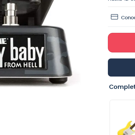
crófono
Conoc
teria
lin
Complet
Cable para
Cuerdas
guitarra Vox
guitarra
VGC-19BK color
eléctrica Ernie