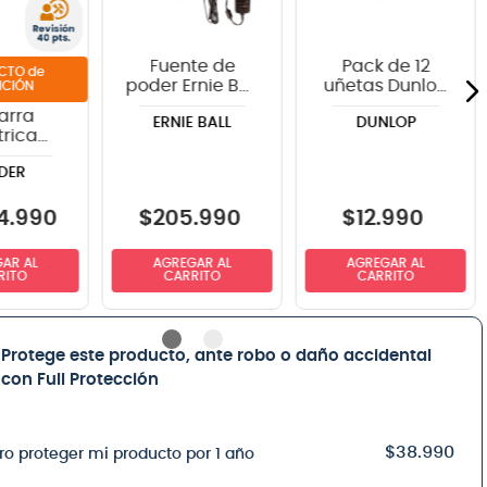
Fuente de
Pack de 12
de
poder Ernie Ball
uñetas Dunlop
ICIÓN
Volt - P06191
418P1.0 TORTEX
arra
ERNIE BALL
DUNLOP
trica
r Tom
DER
onge
aster® -
i Yellow
4
.
990
$
205
.
990
$
12
.
990
AR AL
AGREGAR AL
AGREGAR AL
RITO
CARRITO
CARRITO
Protege este producto, ante robo o daño accidental
con Full Protección
$38.990
ro proteger mi producto por 1 año