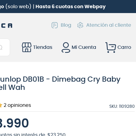
go
(solo web) |
Hasta 6 cuotas con Webpay
Blog
Atención al cliente
Tiendas
Mi Cuenta
Dunlop DB01B - Dimebag Cry Baby
ell Wah
2
opiniones
SKU
:
1109280
8
.
990
uotas sin interés de
$
23
.
250