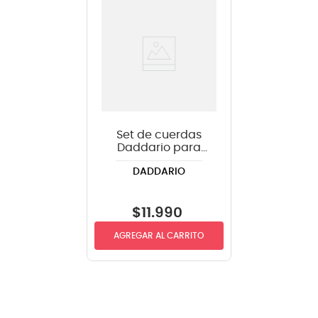
Set de cuerdas
Daddario para
guitarra eléctrica
DADDARIO
EXL110 .010-.046
$
11
.
990
AGREGAR AL CARRITO