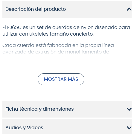
Descripción del producto
El
EJ65C
es un set de cuerdas de nylon diseñado para
utilizar con ukeleles
tamaño concierto
.
Cada cuerda está fabricada en la propia línea
avanzada de extrusión de monofilamento de
D'Addario, construida exclusivamente para la
producción de cuerdas de instrumentos musicales.
Este set está optimizado para su uso con la afinación
GCEA estándar.
MOSTRAR MÁS
Cada set presenta nuestros exclusivos agudos claros
Pro-Arté de nylon clasificados por láser para una
afinación insuperable con un tono acústico cálido y
Ficha técnica y dimensiones
con mucha proyección.
Audios y Videos