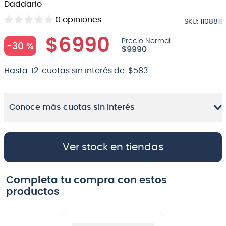
Daddario
8
.
micrófono
0
opiniones
SKU
:
1108811
9
.
bateria
$
6990
-
30 %
$
9990
10
.
violin
Hasta
12
cuotas sin interés de
$
583
Conoce más cuotas sin interés
Ver stock en tiendas
Completa tu compra con estos
productos