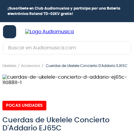
¡
Suscríbete en Club Audiomusica
y participa por una
Batería
electrónica Roland TD-02KV
gratis!
Buscar en Audiomusica.com
TÉRMINOS MÁS BUSCADOS
Ukeleles
Accesorios
Cuerdas de Ukelele Concierto D'Addario EJ65C
1
.
guitarra electrica
2
.
bajo
3
.
guitarra electroacústica
4
.
pioneerdj
POCAS UNIDADES
5
.
amplificador
Cuerdas de Ukelele Concierto
6
.
teclado
D'Addario EJ65C
7
.
guitarra