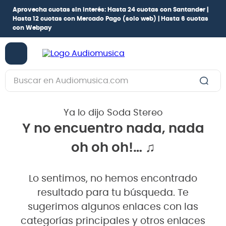
Aprovecha cuotas sin interés:
Hasta 24 cuotas con Santander |
Hasta 12 cuotas con Mercado Pago
(solo web) |
Hasta 6 cuotas
con Webpay
Buscar en Audiomusica.com
TÉRMINOS MÁS BUSCADOS
Ya lo dijo Soda Stereo
1
.
guitarra electrica
Y no encuentro nada, nada
2
.
bajo
oh oh oh!… ♫
3
.
guitarra electroacústica
4
.
pioneerdj
Lo sentimos, no hemos encontrado
5
.
amplificador
resultado para tu búsqueda. Te
6
.
guitarra
sugerimos algunos enlaces con las
categorías principales y otros enlaces
7
.
teclado