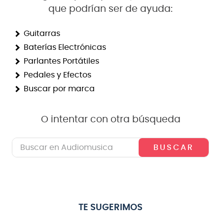
que podrían ser de ayuda:
8
.
bateria
9
.
micrófono
Guitarras
Baterías Electrónicas
10
.
violin
Parlantes Portátiles
Pedales y Efectos
Buscar por marca
O intentar con otra búsqueda
Buscar en Audiomusica
TE SUGERIMOS