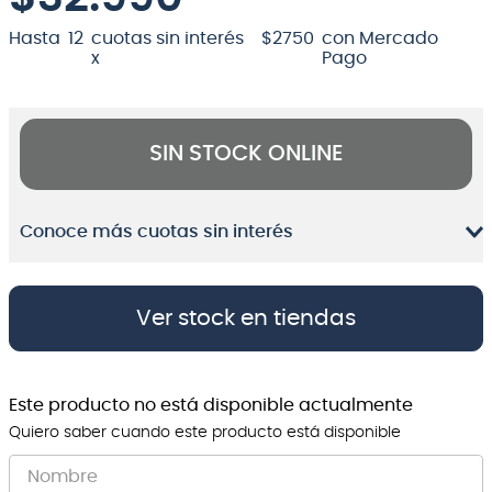
8
.
bateria
Hasta
12
cuotas sin interés
$
2750
con Mercado
x
Pago
9
.
micrófono
10
.
violin
SIN STOCK ONLINE
Conoce más cuotas sin interés
Ver stock en tiendas
Este producto no está disponible actualmente
Quiero saber cuando este producto está disponible