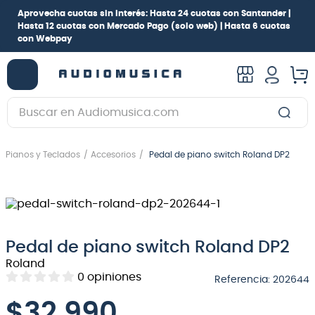
Aprovecha cuotas sin interés:
Hasta 24 cuotas con Santander |
Hasta 12 cuotas con Mercado Pago
(solo web) |
Hasta 6 cuotas
con Webpay
Buscar en Audiomusica.com
TÉRMINOS MÁS BUSCADOS
Pianos y Teclados
Accesorios
Pedal de piano switch Roland DP2
1
.
guitarra electrica
2
.
bajo
3
.
guitarra electroacústica
4
.
pioneerdj
Pedal de piano switch Roland DP2
5
.
amplificador
Roland
0
opiniones
Referencia
:
202644
6
.
guitarra
$
32.990
7
.
teclado