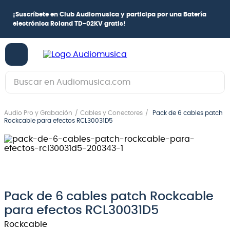
¡
Suscríbete en Club Audiomusica
y participa por una
Batería
electrónica Roland TD-02KV
gratis!
Buscar en Audiomusica.com
TÉRMINOS MÁS BUSCADOS
Audio Pro y Grabación
Cables y Conectores
Pack de 6 cables patch
1
.
guitarra electrica
Rockcable para efectos RCL30031D5
2
.
bajo
3
.
guitarra electroacústica
4
.
pioneerdj
5
.
amplificador
Pack de 6 cables patch Rockcable
para efectos RCL30031D5
6
.
guitarra
Rockcable
7
.
teclado