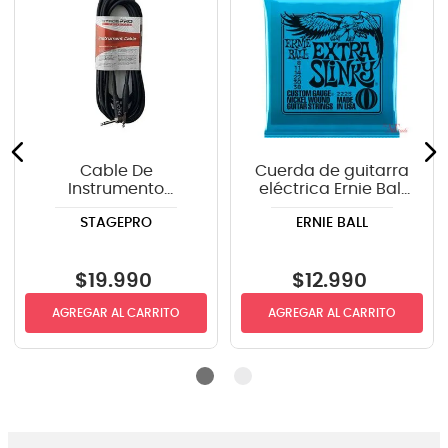
Cable De
Cuerda de guitarra
Instrumento
eléctrica Ernie Ball
StagePRO SPG20GR
P02225 Extra Slinky
STAGEPRO
ERNIE BALL
recto-angulo 6mts
8-38
$
19
.
990
$
12
.
990
AGREGAR AL CARRITO
AGREGAR AL CARRITO