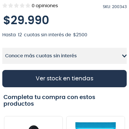
0
opiniones
SKU
:
200343
8
.
bateria
$
29
.
990
9
.
micrófono
10
.
violin
Hasta
12
cuotas sin interés de
$
2500
Conoce más cuotas sin interés
Ver stock en tiendas
Completa tu compra con estos
productos