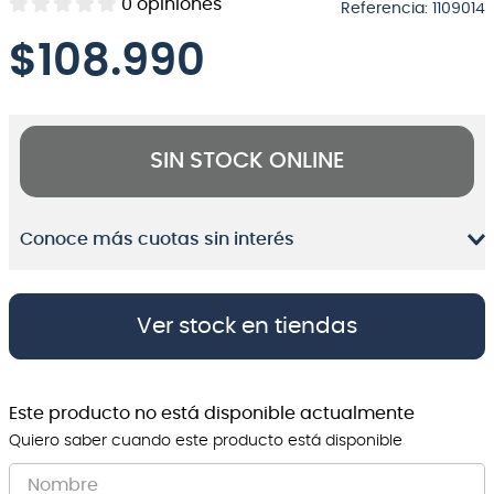
0
opiniones
Referencia
:
1109014
8
.
bateria
$
108.990
9
.
micrófono
10
.
violin
SIN STOCK ONLINE
Conoce más cuotas sin interés
Ver stock en tiendas
Este producto no está disponible actualmente
Quiero saber cuando este producto está disponible