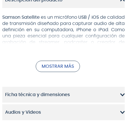
Descripción del producto
Samson Satellite
es un micrófono
USB / iOS
de calidad
de transmisión diseñado para capturar audio de alta
definición en su computadora, iPhone o iPad. Como
una pieza esencial para cualquier configuración de
grabación de streamer, podcaster o creador de
contenido, Satellite ofrece operación plug-and-play,
audio de 24 bits / 96kHz, tres patrones de pastillas
seleccionables y un diseño de pata plegable en un
MOSTRAR MÁS
paquete altamente portátil.
Encapsular el sonido
Satellite presenta dos cápsulas de condensador
Ficha técnica y dimensiones
premium
de 16 mm
que capturan la calidez y claridad
vocal con una respuesta de frecuencia suave y
precisa. Un amortiguador interno aísla las cápsulas
Audios y Videos
del cuerpo del micrófono, minimizando el ruido de
manejo o los sonidos causados por las vibraciones y
el ruido de la mesa.