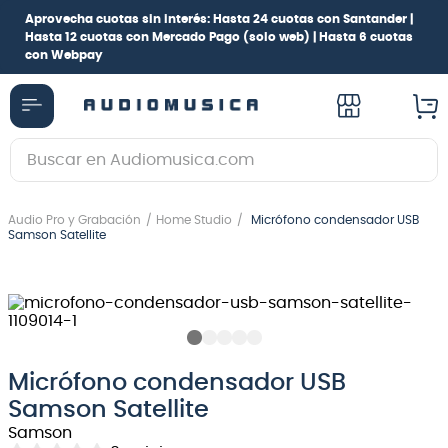
Aprovecha cuotas sin interés:
Hasta 24 cuotas con Santander |
Hasta 12 cuotas con Mercado Pago
(solo web) |
Hasta 6 cuotas
con Webpay
Buscar en Audiomusica.com
TÉRMINOS MÁS BUSCADOS
Audio Pro y Grabación
Home Studio
Micrófono condensador USB
1
.
guitarra electrica
Samson Satellite
2
.
bajo
3
.
guitarra electroacústica
4
.
pioneerdj
5
.
amplificador
Micrófono condensador USB
Samson Satellite
6
.
guitarra
Samson
7
.
teclado