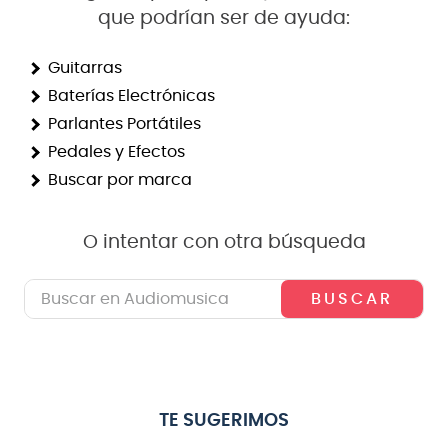
que podrían ser de ayuda:
8
.
micrófono
9
.
bateria
Guitarras
Baterías Electrónicas
10
.
violin
Parlantes Portátiles
Pedales y Efectos
Buscar por marca
O intentar con otra búsqueda
Buscar en Audiomusica
TE SUGERIMOS