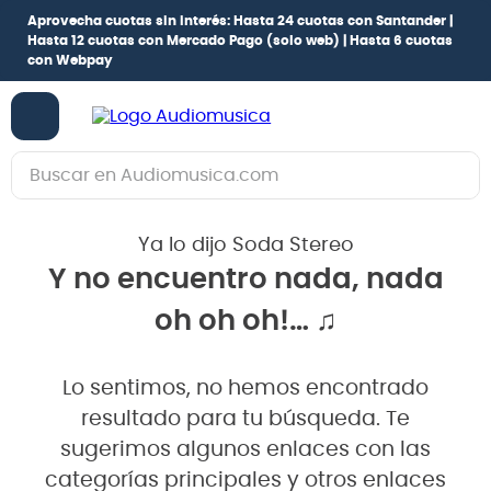
Aprovecha cuotas sin interés:
Hasta 24 cuotas con Santander |
Hasta 12 cuotas con Mercado Pago
(solo web) |
Hasta 6 cuotas
con Webpay
Buscar en Audiomusica.com
TÉRMINOS MÁS BUSCADOS
Ya lo dijo Soda Stereo
1
.
guitarra electrica
Y no encuentro nada, nada
2
.
bajo
oh oh oh!… ♫
3
.
guitarra electroacústica
4
.
pioneerdj
Lo sentimos, no hemos encontrado
5
.
amplificador
resultado para tu búsqueda. Te
6
.
teclado
sugerimos algunos enlaces con las
categorías principales y otros enlaces
7
.
guitarra