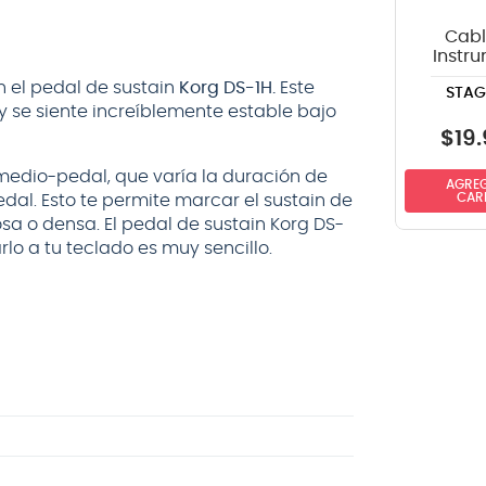
Cabl
Instr
Stag
n el pedal de sustain
Korg DS-1H.
Este
STAG
SPG
y se siente increíblemente estable bajo
recto-
6m
$
19
.
medio-pedal, que varía la duración de
AGREG
CAR
dal. Esto te permite marcar el sustain de
sa o densa. El pedal de sustain Korg DS-
lo a tu teclado es muy sencillo.