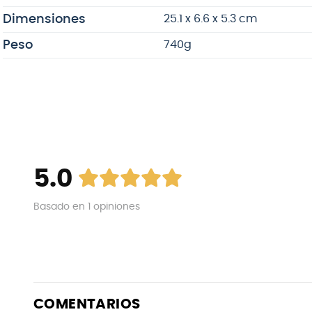
Dimensiones
25.1 x 6.6 x 5.3 cm
Peso
740g
5.0
Basado en
1
opiniones
COMENTARIOS