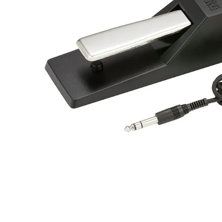
8
.
mi
9
.
ba
10
.
vio