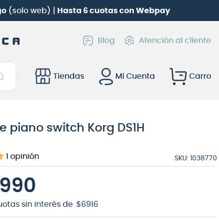
go
(solo web) |
Hasta 6 cuotas con Webpay
Blog
Atención al cliente
Tiendas
Mi Cuenta
e piano switch Korg DS1H
1
opinión
SKU
:
1038770
990
uotas sin interés de
$
6916