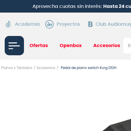
Aprovecha cuotas sin interés:
Hasta 24 c
Academia
Proyectos
Club Audiomus
Bus
Ofertas
Openbox
Accesorios
TÉRMI
Pianos y Teclados
Accesorios
Pedal de piano switch Korg DS1H
1
.
gui
2
.
ba
3
.
gu
4
.
pi
5
.
am
6
.
gu
7
.
te