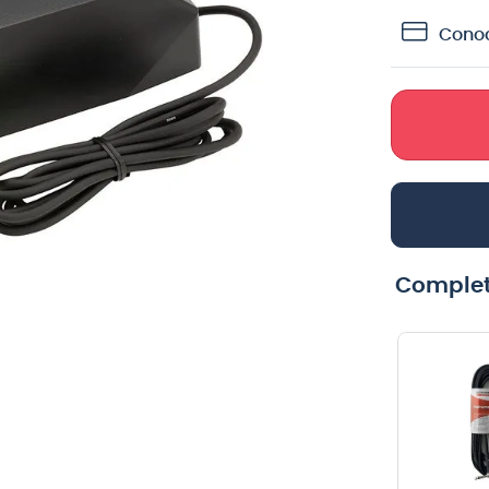
crófono
Conoc
teria
lin
Complet