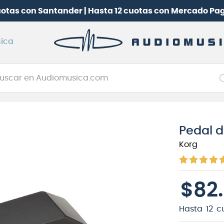
uotas con Santander | Hasta 12 cuotas con Mercado Pa
ica
car en Audiomusica.com
NOS MÁS BUSCADOS
tarra electrica
Pedal d
jo
Korg
itarra electroacústica
oneerdj
$
82
.
plificador
itarra
Hasta
12
c
clado