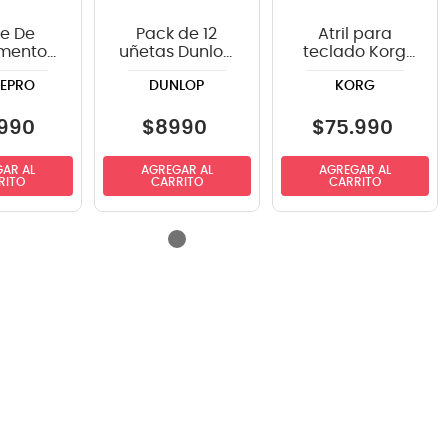
e De
Pack de 12
Atril para
umento
uñetas Dunlop
teclado Korg
ePRO
486PHV GELS
STA-S-B
EPRO
DUNLOP
KORG
20GR
STANDARD
angulo
ts
990
$
8990
$
75
.
990
AR AL
AGREGAR AL
AGREGAR AL
RITO
CARRITO
CARRITO