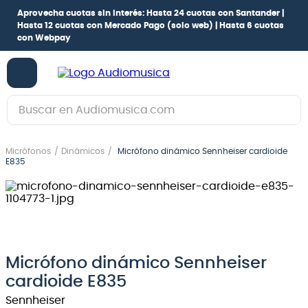
Aprovecha cuotas sin interés:
Hasta 24 cuotas con Santander |
Hasta 12 cuotas con Mercado Pago
(solo web) |
Hasta 6 cuotas
con Webpay
Buscar en Audiomusica.com
TÉRMINOS MÁS BUSCADOS
Micrófonos
Dinámicos
Micrófono dinámico Sennheiser cardioide
1
.
guitarra electrica
E835
2
.
bajo
3
.
guitarra electroacústica
4
.
pioneerdj
5
.
amplificador
Micrófono dinámico Sennheiser
cardioide E835
6
.
teclado
Sennheiser
7
.
guitarra