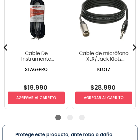
Cable De
Cable de micrófono
Instrumento
XLR/Jack Klotz
StagePRO SPG20GR
GRG1MP03.0 - 3m
STAGEPRO
KLOTZ
recto-angulo 6mts
$
19
.
990
$
28
.
990
AGREGAR AL CARRITO
AGREGAR AL CARRITO
Protege este producto, ante robo o daño