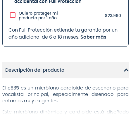
accidental con Full Protección
Quiero proteger mi
$23.990
producto por 1 año
Con Full Protección extiende tu garantía por un
año adicional de 6 a 18 meses.
Saber más
Descripción del producto
El
e835
es un micrófono cardioide de escenario para
vocalista principal, especialmente diseñado para
entornos muy exigentes.
Este micrófono dinámico y cardioide está diseñado
para discurso y vocales y produce un sonido sólido
que proyecta bien los cortes a través de altos