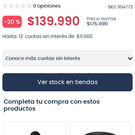
0
opiniones
SKU
:
1104773
8
.
micrófono
$
139
.
990
9
.
bateria
-
20 %
$
175
.
990
10
.
violin
Hasta
12
cuotas sin interés de
$
11
.
666
Conoce más cuotas sin interés
Ver stock en tiendas
Completa tu compra con estos
productos