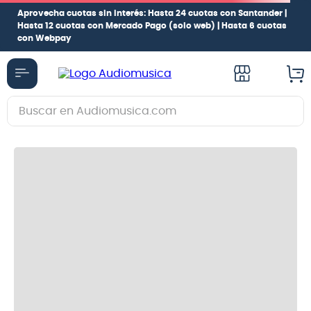
Aprovecha cuotas sin interés:
Hasta 24 cuotas con Santander |
Hasta 12 cuotas con Mercado Pago
(solo web) |
Hasta 6 cuotas
con Webpay
Buscar en Audiomusica.com
TÉRMINOS MÁS BUSCADOS
1
.
guitarra electrica
2
.
bajo
3
.
guitarra electroacústica
4
.
pioneerdj
5
.
amplificador
6
.
guitarra
7
.
teclado