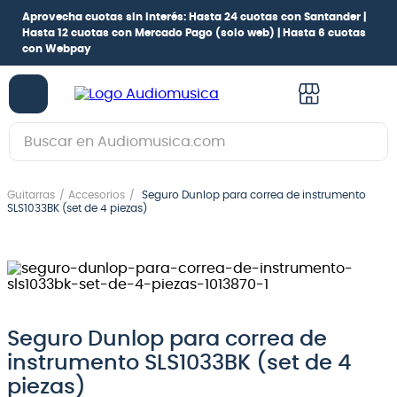
Aprovecha cuotas sin interés:
Hasta 24 cuotas con Santander |
Hasta 12 cuotas con Mercado Pago
(solo web) |
Hasta 6 cuotas
con Webpay
Buscar en Audiomusica.com
TÉRMINOS MÁS BUSCADOS
Guitarras
Accesorios
Seguro Dunlop para correa de instrumento
1
.
guitarra electrica
SLS1033BK (set de 4 piezas)
2
.
bajo
3
.
guitarra electroacústica
4
.
pioneerdj
5
.
amplificador
Seguro Dunlop para correa de
instrumento SLS1033BK (set de 4
6
.
guitarra
piezas)
7
.
teclado