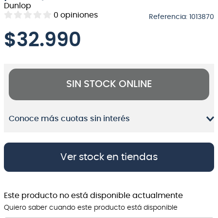
Dunlop
8
.
bateria
0
opiniones
Referencia
:
1013870
9
.
micrófono
$
32.990
10
.
violin
SIN STOCK ONLINE
Conoce más cuotas sin interés
Ver stock en tiendas
Este producto no está disponible actualmente
Quiero saber cuando este producto está disponible