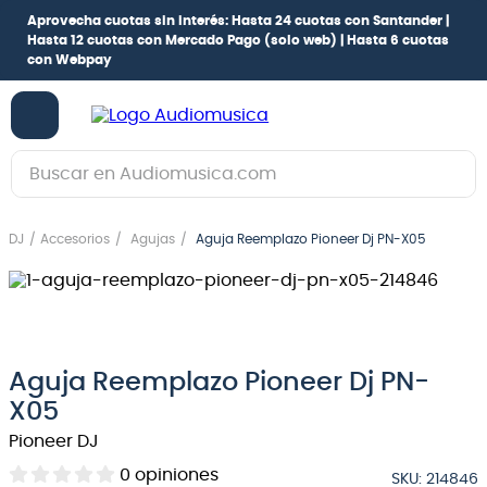
Aprovecha cuotas sin interés:
Hasta 24 cuotas con Santander |
Hasta 12 cuotas con Mercado Pago
(solo web) |
Hasta 6 cuotas
con Webpay
Buscar en Audiomusica.com
TÉRMINOS MÁS BUSCADOS
DJ
Accesorios
Agujas
Aguja Reemplazo Pioneer Dj PN-X05
1
.
guitarra electrica
2
.
bajo
3
.
guitarra electroacústica
4
.
pioneerdj
Aguja Reemplazo Pioneer Dj PN-
5
.
amplificador
X05
Pioneer DJ
6
.
guitarra
0
opiniones
7
.
teclado
SKU
:
214846