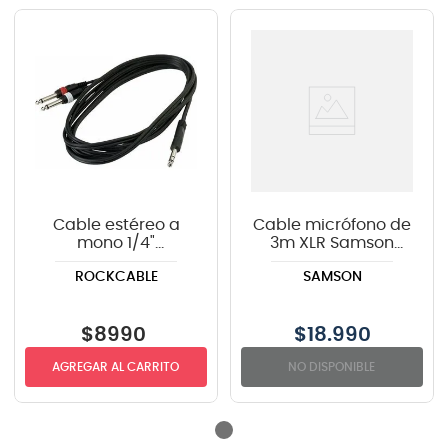
Cable estéreo a
Cable micrófono de
mono 1/4"
3m XLR Samson
RockCable RCL
Tourtek TM10
ROCKCABLE
SAMSON
20924 D4 BK
$
8990
$
18.990
AGREGAR AL CARRITO
NO DISPONIBLE