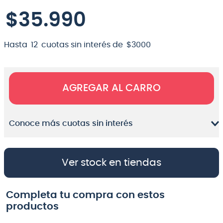
$
8
35
.
micrófono
.
990
9
.
bateria
Hasta
12
cuotas sin interés de
$
3000
10
.
violin
AGREGAR AL CARRO
Conoce más cuotas sin interés
Ver stock en tiendas
Completa tu compra con estos
productos