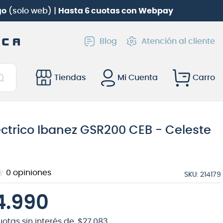
go
(solo web) |
Hasta 6 cuotas con Webpay
Blog
Atención al cliente
Tiendas
Mi Cuenta
éctrico Ibanez GSR200 CEB - Celeste
0
opiniones
SKU
:
214179
4
.
990
uotas sin interés de
$
27
.
083