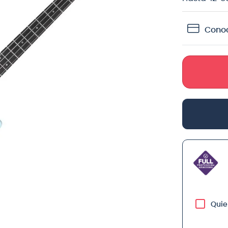
teria
Conoc
crófono
lin
Quie