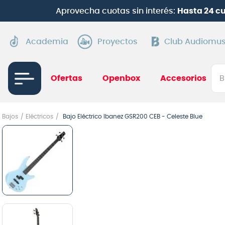
Aprovecha cuotas sin interés:
Hasta 24 c
Academia
Proyectos
Club Audiomus
Bus
Ofertas
Openbox
Accesorios
TÉRMI
Bajos
Eléctricos
Bajo Eléctrico Ibanez GSR200 CEB - Celeste Blue
1
.
gui
2
.
ba
3
.
gu
4
.
pi
5
.
am
6
.
gu
7
.
te