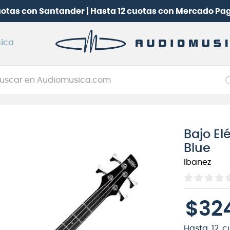
uotas con Santander | Hasta 12 cuotas con Mercado Pa
ica
car en Audiomusica.com
NOS MÁS BUSCADOS
tarra electrica
Bajo El
jo
Blue
itarra electroacústica
Ibanez
oneerdj
plificador
$
32
itarra
clado
Hasta
12
c