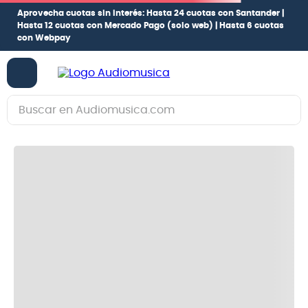
Aprovecha cuotas sin interés:
Hasta 24 cuotas con Santander |
Hasta 12 cuotas con Mercado Pago
(solo web) |
Hasta 6 cuotas
con Webpay
Buscar en Audiomusica.com
Ya lo dijo Soda Stereo
Y no encuentro nada, nada
oh oh oh!… ♫
Lo sentimos, no hemos encontrado
resultado para tu búsqueda. Te
sugerimos algunos enlaces con las
categorías principales y otros enlaces