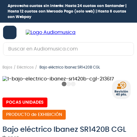
Aprovecha cuotas sin interés:
Hasta 24 cuotas con Santander |
Hasta 12 cuotas con Mercado Pago
(solo web) |
Hasta 6 cuotas
con Webpay
Buscar en Audiomusica.com
TÉRMINOS MÁS BUSCADOS
Bajos
Eléctricos
Bajo eléctrico Ibanez SR1420B CGL
1
.
guitarra electrica
2
.
bajo
3
.
guitarra electroacústica
POCAS UNIDADES
4
.
pioneerdj
5
.
amplificador
de EXHIBICIÓN
6
.
guitarra
Bajo eléctrico Ibanez SR1420B CGL
7
.
teclado