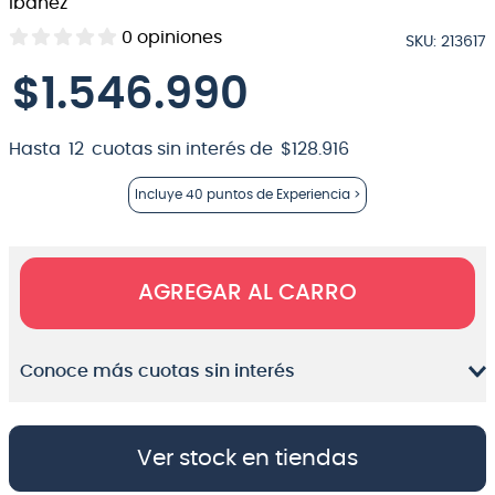
Ibanez
8
.
micrófono
0
opiniones
SKU
:
213617
9
.
bateria
$
1
.
546
.
990
10
.
violin
Hasta
12
cuotas sin interés de
$
128
.
916
Incluye
40 puntos
de Experiencia >
AGREGAR AL CARRO
Conoce más cuotas sin interés
Ver stock en tiendas