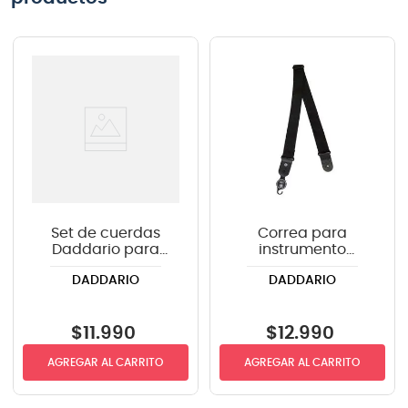
Set de cuerdas
Correa para
Daddario para
instrumento
guitarra eléctrica
Daddario PWS100
DADDARIO
DADDARIO
EXL110 .010-.046
color negro
$
11
.
990
$
12
.
990
AGREGAR AL CARRITO
AGREGAR AL CARRITO