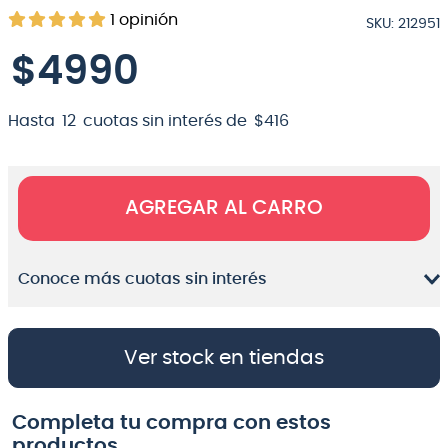
1
opinión
SKU
:
212951
8
.
micrófono
$
4990
9
.
bateria
10
.
violin
Hasta
12
cuotas sin interés de
$
416
AGREGAR AL CARRO
Conoce más cuotas sin interés
Ver stock en tiendas
Completa tu compra con estos
productos