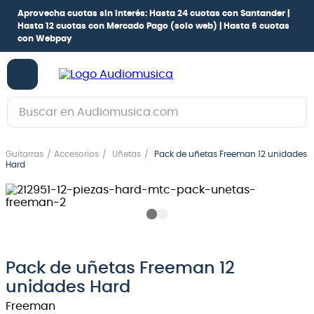
Aprovecha cuotas sin interés:
Hasta 24 cuotas con Santander |
Hasta 12 cuotas con Mercado Pago
(solo web) |
Hasta 6 cuotas
con Webpay
Buscar en Audiomusica.com
TÉRMINOS MÁS BUSCADOS
Guitarras
Accesorios
Uñetas
Pack de uñetas Freeman 12 unidades
1
.
guitarra electrica
Hard
2
.
bajo
3
.
guitarra electroacústica
4
.
pioneerdj
5
.
amplificador
Pack de uñetas Freeman 12
unidades Hard
6
.
teclado
Freeman
7
.
guitarra