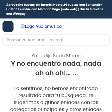
Aprovecha cuotas sin interés:
Hasta 24 cuotas con Santander |
Hasta 12 cuotas con Mercado Pago
(solo web) |
Hasta 6 cuotas
con Webpay
Buscar en Audiomusica.com
TÉRMINOS MÁS BUSCADOS
Ya lo dijo Soda Stereo
1
.
guitarra electrica
Y no encuentro nada, nada
2
.
bajo
oh oh oh!… ♫
3
.
guitarra electroacústica
4
.
amplificador
Lo sentimos, no hemos encontrado
5
.
pioneerdj
resultado para tu búsqueda. Te
6
.
guitarra
sugerimos algunos enlaces con las
categorías principales y otros enlaces
7
.
bateria