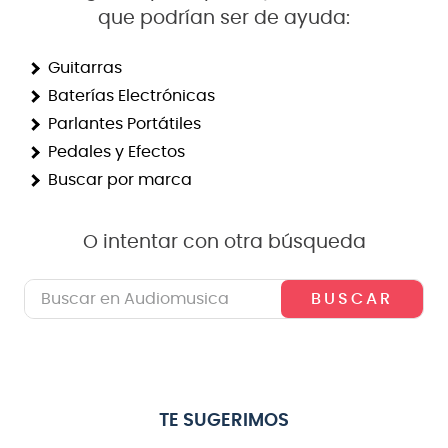
que podrían ser de ayuda:
8
.
teclado
9
.
micrófono
Guitarras
Baterías Electrónicas
10
.
violin
Parlantes Portátiles
Pedales y Efectos
Buscar por marca
O intentar con otra búsqueda
Buscar en Audiomusica
TE SUGERIMOS