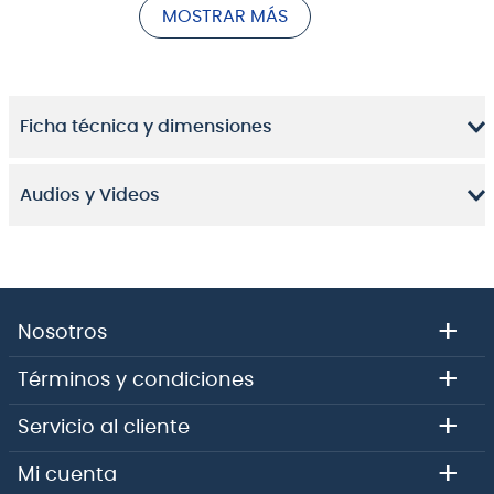
MOSTRAR MÁS
largas patas aseguran mayor estabilidad.
Este atril permite compatibilidad con rosca de 5/8, es
de color gris y tiene un acabado suave para mayor
comodidad.
Ficha técnica y dimensiones
Audios y Videos
+
Nosotros
+
Términos y condiciones
+
Servicio al cliente
+
Mi cuenta