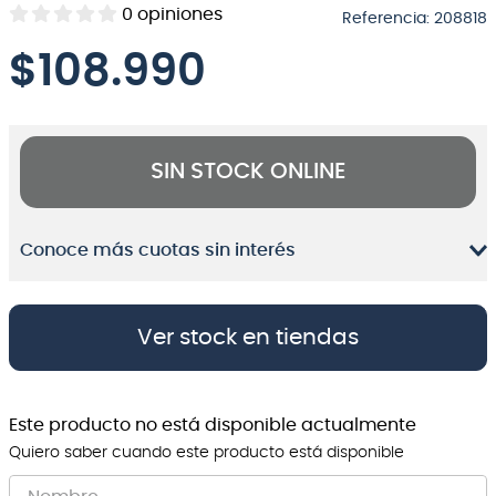
0
opiniones
Referencia
:
208818
8
.
bateria
$
108.990
9
.
micrófono
10
.
violin
SIN STOCK ONLINE
Conoce más cuotas sin interés
Ver stock en tiendas
Este producto no está disponible actualmente
Quiero saber cuando este producto está disponible