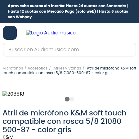
Aprovecha cuotas sin interés:
Hasta 24 cuotas con Santander |
Hasta 12 cuotas con Mercado Pago
(solo web) |
Hasta 6 cuotas
con Webpay
Buscar en Audiomusica.com
TÉRMINOS MÁS BUSCADOS
Micrófonos
Accesorios
Atriles y Stands
Atril de micrófono K&M soft
1
.
guitarra electrica
touch compatible con rosca 5/8 21080-500-87 - color gris
2
.
bajo
3
.
guitarra electroacústica
4
.
pioneerdj
Atril de micrófono K&M soft touch
5
.
amplificador
compatible con rosca 5/8 21080-
6
.
guitarra
500-87 - color gris
K&M
7
.
teclado