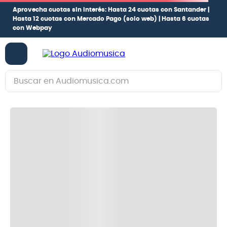
Aprovecha cuotas sin interés:
Hasta 24 cuotas con Santander |
Hasta 12 cuotas con Mercado Pago
(solo web) |
Hasta 6 cuotas
con Webpay
Buscar en Audiomusica.com
TÉRMINOS MÁS BUSCADOS
1
.
guitarra electrica
2
.
bajo
3
.
guitarra electroacústica
4
.
amplificador
5
.
pioneerdj
6
.
guitarra
7
.
bateria