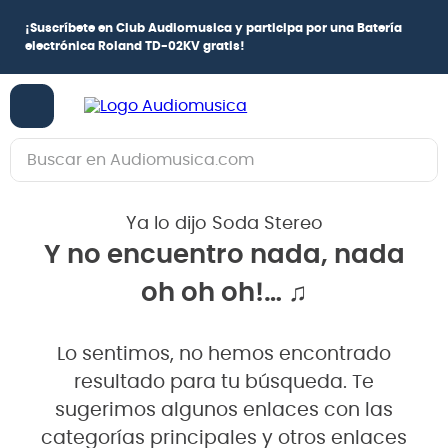
¡
Suscríbete en Club Audiomusica
y participa por una
Batería
electrónica Roland TD-02KV
gratis!
Buscar en Audiomusica.com
TÉRMINOS MÁS BUSCADOS
Ya lo dijo Soda Stereo
1
.
guitarra electrica
Y no encuentro nada, nada
2
.
bajo
oh oh oh!… ♫
3
.
guitarra electroacústica
4
.
pioneerdj
Lo sentimos, no hemos encontrado
5
.
amplificador
resultado para tu búsqueda. Te
6
.
guitarra
sugerimos algunos enlaces con las
categorías principales y otros enlaces
7
.
teclado