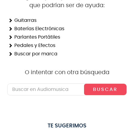
que podrían ser de ayuda:
8
.
bateria
9
.
micrófono
Guitarras
Baterías Electrónicas
10
.
violin
Parlantes Portátiles
Pedales y Efectos
Buscar por marca
O intentar con otra búsqueda
Buscar en Audiomusica
TE SUGERIMOS