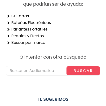
que podrían ser de ayuda:
8
.
bateria
9
.
micrófono
Guitarras
Baterías Electrónicas
10
.
violin
Parlantes Portátiles
Pedales y Efectos
Buscar por marca
O intentar con otra búsqueda
Buscar en Audiomusica
TE SUGERIMOS