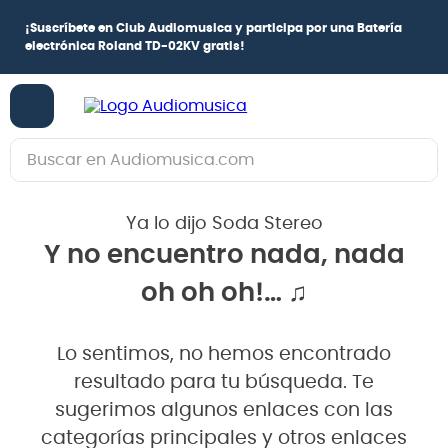
¡
Suscríbete en Club Audiomusica
y participa por una
Batería
electrónica Roland TD-02KV
gratis!
Buscar en Audiomusica.com
TÉRMINOS MÁS BUSCADOS
Ya lo dijo Soda Stereo
1
.
guitarra electrica
Y no encuentro nada, nada
2
.
bajo
oh oh oh!… ♫
3
.
guitarra electroacústica
4
.
pioneerdj
Lo sentimos, no hemos encontrado
5
.
amplificador
resultado para tu búsqueda. Te
6
.
guitarra
sugerimos algunos enlaces con las
categorías principales y otros enlaces
7
.
teclado