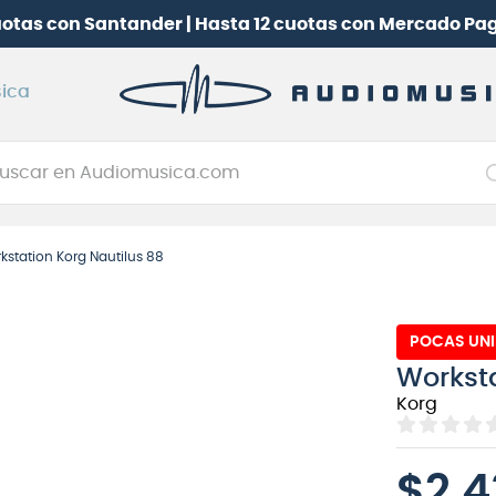
¡
Suscríbete en Club Audiomusica
y participa por
ica
car en Audiomusica.com
NOS MÁS BUSCADOS
kstation Korg Nautilus 88
tarra electrica
jo
itarra electroacústica
POCAS UN
Worksta
oneerdj
Korg
plificador
clado
$
2.
itarra