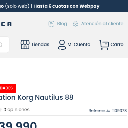
 una
Batería electrónica Roland TD-02KV
gratis!
Blog
Atención al cliente
Tiendas
Mi Cuenta
IDADES
tion Korg Nautilus 88
0
opiniones
Referencia
:
1109378
439.990