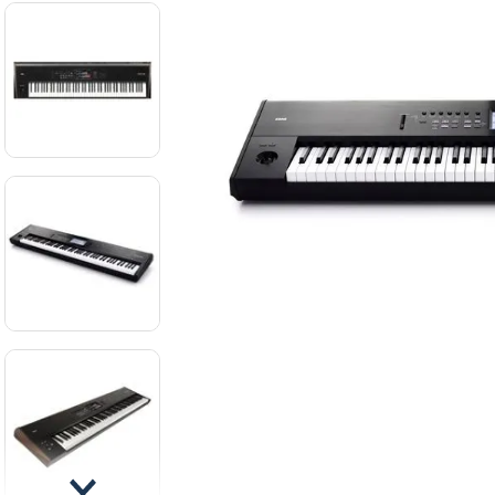
8
.
mi
9
.
ba
10
.
vio