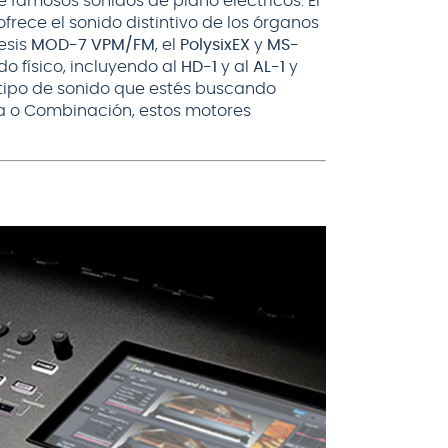
 famosos sonidos de piano eléctricos. El
frece el sonido distintivo de los órganos
esis
MOD-7 VPM/FM
, el
PolysixEX
y
MS-
 físico, incluyendo al
HD-1
y al
AL-1
y
tipo de sonido que estés buscando
a o Combinación, estos motores