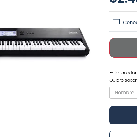
crófono
teria
Conoc
lin
Este produ
Quiero saber