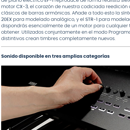
de piano eléctrico
EP-1
reproduce de forma realista siete
motor
CX-3
, el corazón de nuestra codiciada reedición o
clásicos de barras armónicas. Añade a todo esto la sínt
20EX
para modelado analógico, y el
STR-1
para modelado
dispondrás esencialmente de un motor para cualquier 
obtener. Utilizados conjuntamente en el modo Program
distintivos crean timbres completamente nuevos.
Sonido disponible en tres amplias categorías