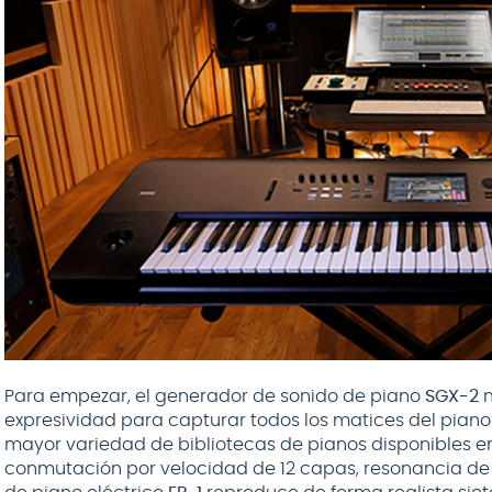
Para empezar, el generador de sonido de piano
SGX-2
m
expresividad para capturar todos los matices del piano
mayor variedad de bibliotecas de pianos disponibles en
conmutación por velocidad de 12 capas, resonancia de