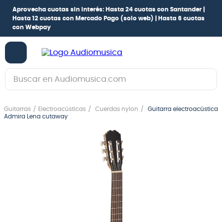
Aprovecha cuotas sin interés:
Hasta 24 cuotas con Santander |
Hasta 12 cuotas con Mercado Pago
(solo web) |
Hasta 6 cuotas
con Webpay
Buscar en Audiomusica.com
TÉRMINOS MÁS BUSCADOS
Guitarras
Electroacústicas
Cuerdas nylon
Guitarra electroacústica
1
.
guitarra electrica
Admira Lena cutaway
2
.
bajo
3
.
guitarra electroacústica
4
.
pioneerdj
5
.
amplificador
6
.
guitarra
7
.
teclado