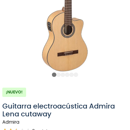
8
.
micrófono
9
.
bateria
10
.
violin
¡NUEVO!
Guitarra electroacústica Admira
Lena cutaway
Admira