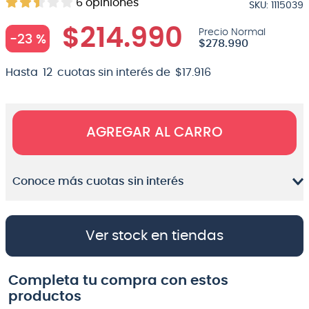
6
opiniones
SKU
:
1115039
$
214
.
990
-
23 %
$
278
.
990
Hasta
12
cuotas sin interés de
$
17
.
916
AGREGAR AL CARRO
Conoce más cuotas sin interés
Ver stock en tiendas
Completa tu compra con estos
productos