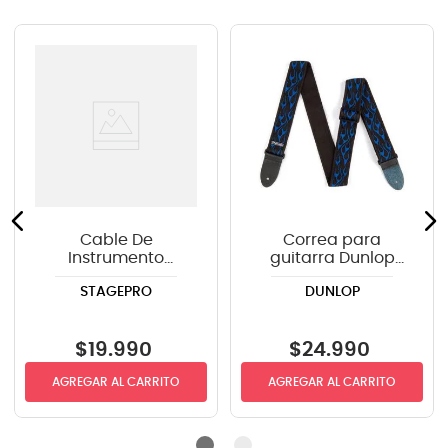
Cable De
Correa para
Instrumento
guitarra Dunlop
StagePRO SPG20GR
D3811BL
STAGEPRO
DUNLOP
recto-angulo 6mts
$
19
.
990
$
24
.
990
AGREGAR AL CARRITO
AGREGAR AL CARRITO