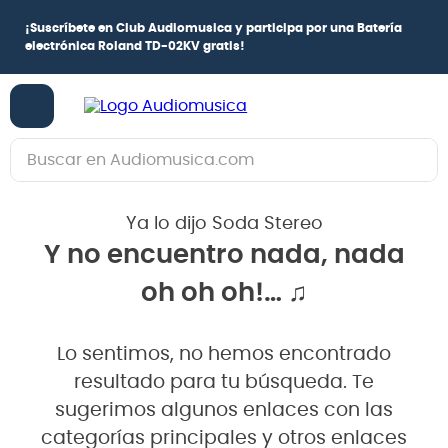
¡
Suscríbete en Club Audiomusica
y participa por una
Batería
electrónica Roland TD-02KV
gratis!
Buscar en Audiomusica.com
TÉRMINOS MÁS BUSCADOS
Ya lo dijo Soda Stereo
1
.
guitarra electrica
Y no encuentro nada, nada
2
.
bajo
oh oh oh!… ♫
3
.
guitarra electroacústica
4
.
pioneerdj
Lo sentimos, no hemos encontrado
5
.
amplificador
resultado para tu búsqueda. Te
6
.
guitarra
sugerimos algunos enlaces con las
categorías principales y otros enlaces
7
.
teclado