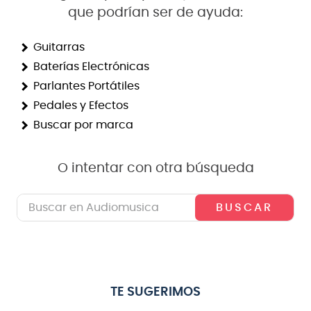
que podrían ser de ayuda:
8
.
bateria
9
.
micrófono
Guitarras
Baterías Electrónicas
10
.
violin
Parlantes Portátiles
Pedales y Efectos
Buscar por marca
O intentar con otra búsqueda
Buscar en Audiomusica
TE SUGERIMOS