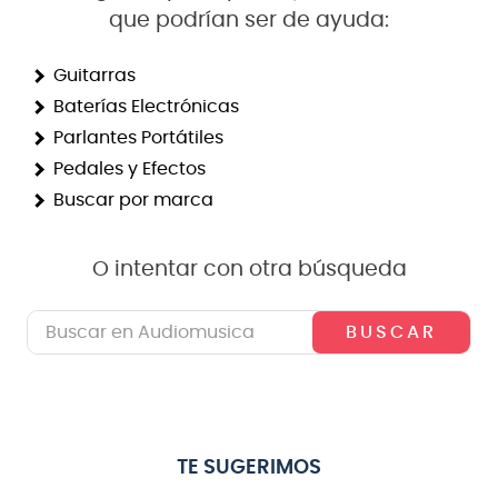
que podrían ser de ayuda:
8
.
micrófono
9
.
bateria
Guitarras
Baterías Electrónicas
10
.
violin
Parlantes Portátiles
Pedales y Efectos
Buscar por marca
O intentar con otra búsqueda
Buscar en Audiomusica
TE SUGERIMOS