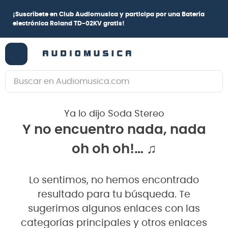
¡
Suscríbete en Club Audiomusica
y participa por una
Batería
electrónica Roland TD-02KV
gratis!
Buscar en Audiomusica.com
TÉRMINOS MÁS BUSCADOS
Ya lo dijo Soda Stereo
1
.
guitarra electrica
Y no encuentro nada, nada
2
.
bajo
oh oh oh!… ♫
3
.
guitarra electroacústica
4
.
pioneerdj
Lo sentimos, no hemos encontrado
5
.
amplificador
resultado para tu búsqueda. Te
6
.
teclado
sugerimos algunos enlaces con las
categorías principales y otros enlaces
7
.
guitarra