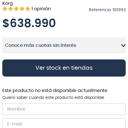
Korg
8
.
micrófono
1
opinión
Referencia
:
1113993
9
.
bateria
$
638.990
10
.
violin
Conoce más cuotas sin interés
Ver stock en tiendas
Este producto no está disponible actualmente
Quiero saber cuando este producto está disponible