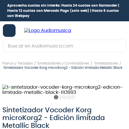
Aprovecha cuotas sin interés:
Hasta 24 cuotas con Santander |
Hasta 12 cuotas con Mercado Pago
(solo web) |
Hasta 6 cuotas
con Webpay
Buscar en Audiomusica.com
TÉRMINOS MÁS BUSCADOS
Pianos y Teclados
Sintetizadores y Controladores
Sintetizadores
1
.
guitarra electrica
Sintetizador Vocoder Korg microKorg2 - Edición limitada Metallic Black
2
.
bajo
3
.
guitarra electroacústica
4
.
pioneerdj
5
.
amplificador
Sintetizador Vocoder Korg
microKorg2 - Edición limitada
6
.
teclado
Metallic Black
7
.
guitarra