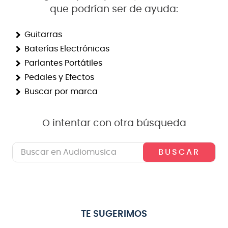
que podrían ser de ayuda:
8
.
bateria
9
.
micrófono
Guitarras
Baterías Electrónicas
10
.
violin
Parlantes Portátiles
Pedales y Efectos
Buscar por marca
O intentar con otra búsqueda
Buscar en Audiomusica
TE SUGERIMOS