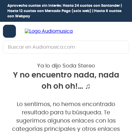
Aprovecha cuotas sin interés:
Hasta 24 cuotas con Santander |
Hasta 12 cuotas con Mercado Pago
(solo web) |
Hasta 6 cuotas
con Webpay
Buscar en Audiomusica.com
TÉRMINOS MÁS BUSCADOS
Ya lo dijo Soda Stereo
1
.
guitarra electrica
Y no encuentro nada, nada
2
.
bajo
oh oh oh!… ♫
3
.
guitarra electroacústica
4
.
pioneerdj
Lo sentimos, no hemos encontrado
5
.
amplificador
resultado para tu búsqueda. Te
6
.
guitarra
sugerimos algunos enlaces con las
categorías principales y otros enlaces
7
.
teclado