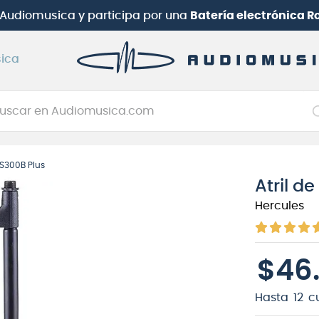
b Audiomusica
y participa por una
Batería electrónica 
ica
car en Audiomusica.com
NOS MÁS BUSCADOS
MS300B Plus
tarra electrica
Atril d
jo
Hercules
itarra electroacústica
oneerdj
$
46
plificador
clado
Hasta
12
c
itarra