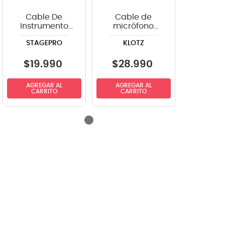
Cable De
Cable de
Instrumento
micrófono
StagePRO
XLR/Jack Klotz
STAGEPRO
KLOTZ
SPG20GR
GRG1MP03.0 -
recto-angulo
3m
6mts
$
19
.
990
$
28
.
990
AGREGAR AL
AGREGAR AL
CARRITO
CARRITO