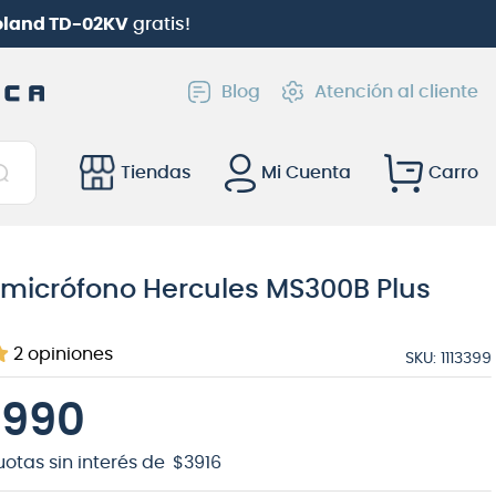
Roland TD-02KV
gratis!
Blog
Atención al cliente
Tiendas
Mi Cuenta
e micrófono Hercules MS300B Plus
2
opiniones
SKU
:
1113399
.
990
uotas sin interés de
$
3916