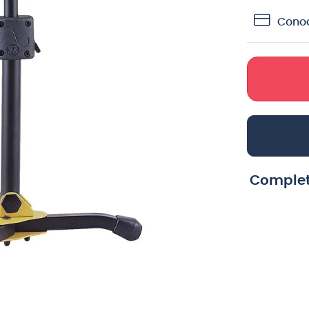
crófono
Conoc
teria
lin
Complet