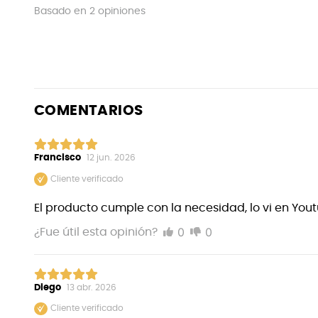
Basado en
2
opiniones
COMENTARIOS
Francisco
12 jun. 2026
Cliente verificado
El producto cumple con la necesidad, lo vi en You
0
0
¿Fue útil esta opinión?
Diego
13 abr. 2026
Cliente verificado