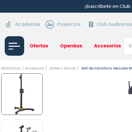
¡
Suscríbete en Clu
Academia
Proyectos
Club Audiomus
Bus
Ofertas
Openbox
Accesorios
TÉRMI
Micrófonos
Accesorios
Atriles y Stands
Atril de micrófono Hercules 
1
.
gui
2
.
ba
3
.
gu
4
.
pi
5
.
am
6
.
te
7
.
gu