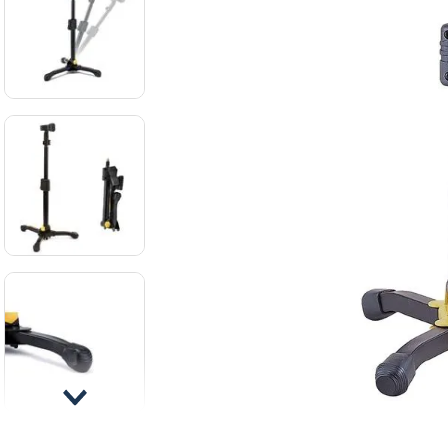
8
.
mi
9
.
ba
10
.
vio