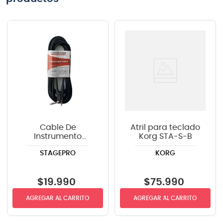
Cable De
Atril para teclado
Instrumento
Korg STA-S-B
StagePRO SPG20GR
STAGEPRO
KORG
recto-angulo 6mts
$
19
.
990
$
75
.
990
AGREGAR AL CARRITO
AGREGAR AL CARRITO