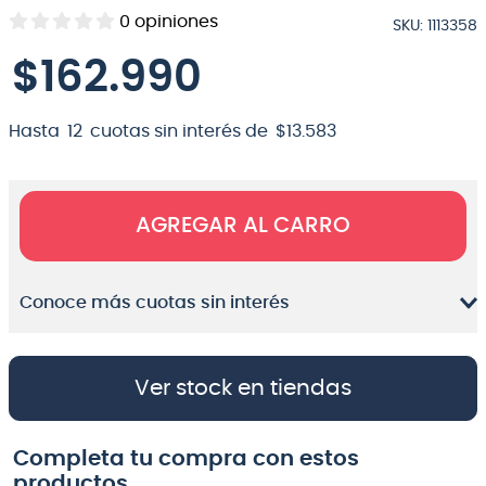
0
opiniones
SKU
:
1113358
8
.
bateria
$
162
.
990
9
.
micrófono
10
.
violin
Hasta
12
cuotas sin interés de
$
13
.
583
AGREGAR AL CARRO
Conoce más cuotas sin interés
Ver stock en tiendas
Completa tu compra con estos
productos