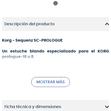
Descripción del producto
Korg - Sequenz SC-PROLOGUE
Un estuche blando especializado para el KORG
prologue-16 u 8.
Este estuche blando exclusivo está diseñado con
cojines extraíbles que permiten transportar el KORG
prologue-16 de 61 teclas o el KORG prologue-8 de 49
MOSTRAR MÁS
teclas. Las almohadillas acolchadas gruesas brindan
protección para su preciado sintetizador.
El diseño bidireccional te permite llevarlo en la
espalda o en la mano, y también hay un práctico
Ficha técnica y dimensiones
bolsillo para guardar cables o partituras.