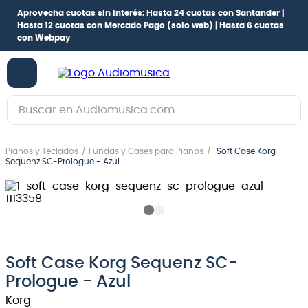
Aprovecha cuotas sin interés:
Hasta 24 cuotas con Santander |
Hasta 12 cuotas con Mercado Pago
(solo web) |
Hasta 6 cuotas
con Webpay
Buscar en Audiomusica.com
TÉRMINOS MÁS BUSCADOS
Pianos y Teclados
Fundas y Cases para Pianos
Soft Case Korg
1
.
guitarra electrica
Sequenz SC-Prologue - Azul
2
.
bajo
3
.
guitarra electroacústica
4
.
pioneerdj
5
.
amplificador
Soft Case Korg Sequenz SC-
Prologue - Azul
6
.
guitarra
Korg
7
.
teclado