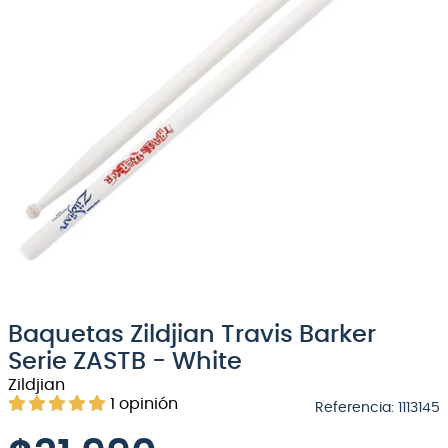
8
.
bateria
9
.
micrófono
10
.
violin
Baquetas Zildjian Travis Barker
Serie ZASTB - White
Zildjian
1
opinión
Referencia
:
1113145