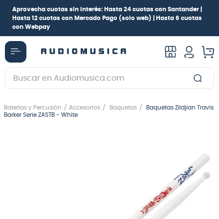
Aprovecha cuotas sin interés:
Hasta 24 cuotas con Santander |
Hasta 12 cuotas con Mercado Pago
(solo web) |
Hasta 6 cuotas
con Webpay
Buscar en Audiomusica.com
TÉRMINOS MÁS BUSCADOS
Baterías y Percusión
Accesorios
Baquetas
Baquetas Zildjian Travis
1
.
guitarra electrica
Barker Serie ZASTB - White
2
.
bajo
3
.
guitarra electroacústica
4
.
pioneerdj
5
.
amplificador
6
.
guitarra
7
.
teclado