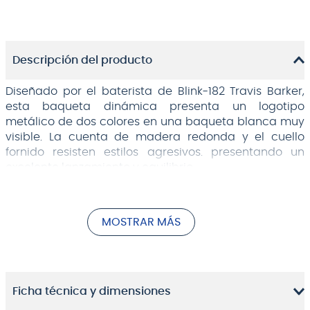
Descripción del producto
Diseñado por el baterista de Blink-182 Travis Barker,
esta baqueta dinámica presenta un logotipo
metálico de dos colores en una baqueta blanca muy
visible. La cuenta de madera redonda y el cuello
fornido resisten estilos agresivos. presentando un
excelente lanzamiento y equilibrio.
Elaborado con nogal americano selecto.
Diseñado por el baterista de Blink-182 e ícono del
MOSTRAR MÁS
pop/punk, Travis Barker.
Logotipo metálico de dos colores.
Cuenta de madera redonda para un sonido
audaz
Mástil robusto para estilos de juego agresivos
Ficha técnica y dimensiones
Gran lanzamiento y equilibrio.