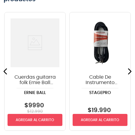
Cuerdas guitarra
Cable De
folk Ernie Ball
Instrumento
P02004 ERTHWD
StagePRO SPG20GR
ERNIE BALL
STAGEPRO
LIGHT
recto-angulo 6mts
$
9990
$
19
.
990
$
12
.
990
AGREGAR AL CARRITO
AGREGAR AL CARRITO