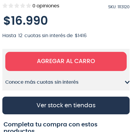
0
opiniones
SKU
:
1113120
8
.
bateria
$
16
.
990
9
.
micrófono
10
.
violin
Hasta
12
cuotas sin interés de
$
1416
AGREGAR AL CARRO
Conoce más cuotas sin interés
Ver stock en tiendas
Completa tu compra con estos
productos