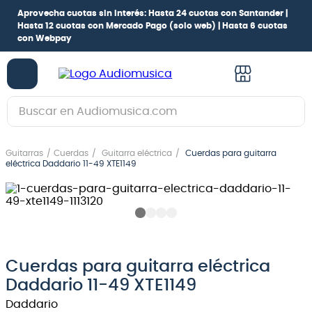
Aprovecha cuotas sin interés:
Hasta 24 cuotas con Santander |
Hasta 12 cuotas con Mercado Pago
(solo web) |
Hasta 6 cuotas
con Webpay
Buscar en Audiomusica.com
TÉRMINOS MÁS BUSCADOS
Guitarras
Cuerdas
Guitarra eléctrica
Cuerdas para guitarra
1
.
guitarra electrica
eléctrica Daddario 11-49 XTE1149
2
.
bajo
3
.
guitarra electroacústica
4
.
pioneerdj
5
.
amplificador
Cuerdas para guitarra eléctrica
Daddario 11-49 XTE1149
6
.
guitarra
Daddario
7
.
teclado