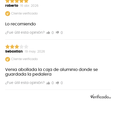
Dimensiones (L x An) 241 x 122 mm / 9 1/2 x 4 13/16
roberto
16 abr. 2026
Peso 210 g / 0,46 lb.
Cliente verificado
Lo recomiendo
0
0
¿Fue útil esta opinión?
Sebastian
19 may. 2026
Cliente verificado
Venia abollada la caja de aluminio donde se
guardada la pedalera
0
0
¿Fue útil esta opinión?