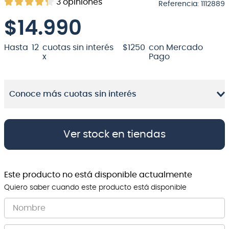
3
opiniones
Referencia
:
1112889
8
.
bateria
$
14.990
9
.
micrófono
Hasta
12
cuotas sin interés
$
1250
con Mercado
10
.
violin
x
Pago
Conoce más cuotas sin interés
Ver stock en tiendas
Este producto no está disponible actualmente
Quiero saber cuando este producto está disponible