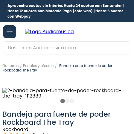
Aprovecha cuotas sin interés:
Hasta 24 cuotas con Santander |
Hasta 12 cuotas con Mercado Pago
(solo web) |
Hasta 6 cuotas
con Webpay
Buscar en Audiomusica.com
TÉRMINOS MÁS BUSCADOS
Guitarras
Pedales y efectos
Bandeja para fuente de poder
1
.
guitarra electrica
Rockboard The Tray
2
.
bajo
3
.
guitarra electroacústica
4
.
pioneerdj
5
.
amplificador
Bandeja para fuente de poder
Rockboard The Tray
6
.
guitarra
Rockboard
7
.
teclado