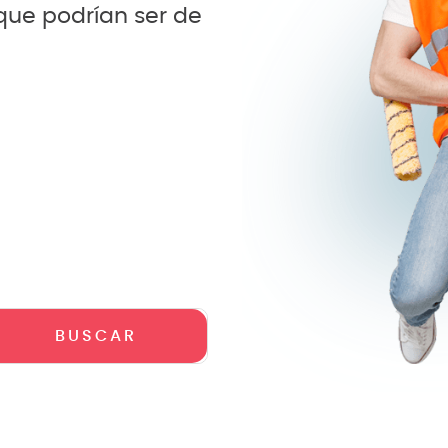
 que podrían ser de
crófono
teria
lin