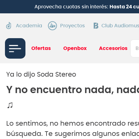
Aprovecha cuotas sin interés:
Hasta 24 c
Academia
Proyectos
Club Audiomus
Bus
Ofertas
Openbox
Accesorios
TÉRMI
1
.
gui
Ya lo dijo Soda Stereo
2
.
ba
Y no encuentro nada, nad
3
.
gu
♫
4
.
pi
5
.
am
Lo sentimos, no hemos encontrado res
6
.
te
búsqueda. Te sugerimos algunos enlac
7
.
gu