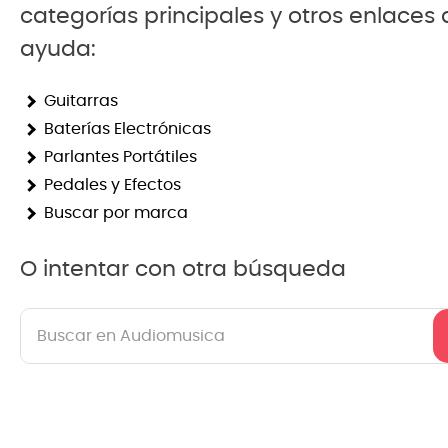
categorías principales y otros enlaces
8
.
mi
ayuda:
9
.
ba
Guitarras
10
.
vio
Baterías Electrónicas
Parlantes Portátiles
Pedales y Efectos
Buscar por marca
O intentar con otra búsqueda
Buscar en Audiomusica