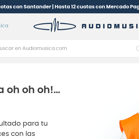
uotas con Santander | Hasta 12 cuotas con Mercado Pa
ica
car en Audiomusica.com
NOS MÁS BUSCADOS
tarra electrica
jo
a oh oh oh!…
itarra electroacústica
oneerdj
plificador
ultado para tu
clado
es con las
itarra