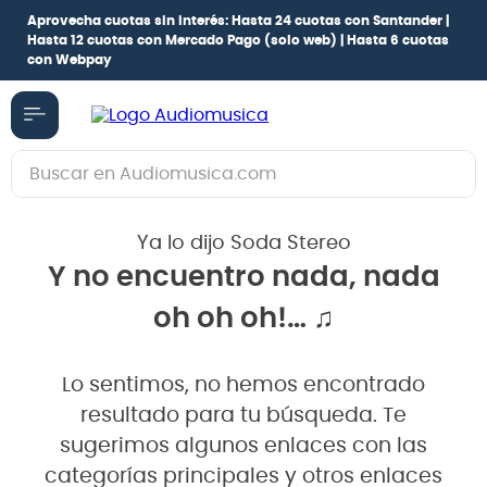
Aprovecha cuotas sin interés:
Hasta 24 cuotas con Santander |
Hasta 12 cuotas con Mercado Pago
(solo web) |
Hasta 6 cuotas
con Webpay
Buscar en Audiomusica.com
TÉRMINOS MÁS BUSCADOS
Ya lo dijo Soda Stereo
1
.
guitarra electrica
Y no encuentro nada, nada
2
.
bajo
oh oh oh!… ♫
3
.
guitarra electroacústica
4
.
pioneerdj
Lo sentimos, no hemos encontrado
5
.
amplificador
resultado para tu búsqueda. Te
6
.
guitarra
sugerimos algunos enlaces con las
categorías principales y otros enlaces
7
.
teclado