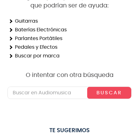
que podrían ser de ayuda:
8
.
bateria
9
.
micrófono
Guitarras
Baterías Electrónicas
10
.
violin
Parlantes Portátiles
Pedales y Efectos
Buscar por marca
O intentar con otra búsqueda
Buscar en Audiomusica
TE SUGERIMOS