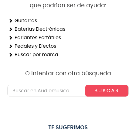
que podrían ser de ayuda:
8
.
bateria
9
.
micrófono
Guitarras
Baterías Electrónicas
10
.
violin
Parlantes Portátiles
Pedales y Efectos
Buscar por marca
O intentar con otra búsqueda
Buscar en Audiomusica
TE SUGERIMOS