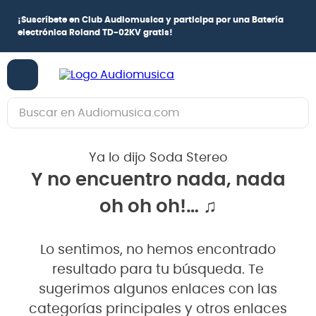
¡
Suscríbete en Club Audiomusica
y participa por una
Batería
electrónica Roland TD-02KV
gratis!
Buscar en Audiomusica.com
TÉRMINOS MÁS BUSCADOS
Ya lo dijo Soda Stereo
1
.
guitarra electrica
Y no encuentro nada, nada
2
.
bajo
oh oh oh!… ♫
3
.
guitarra electroacústica
4
.
pioneerdj
Lo sentimos, no hemos encontrado
5
.
amplificador
resultado para tu búsqueda. Te
6
.
guitarra
sugerimos algunos enlaces con las
categorías principales y otros enlaces
7
.
teclado