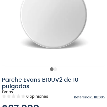
8
.
bateria
9
.
micrófono
10
.
violin
Parche Evans B10UV2 de 10
pulgadas
Evans
0
opiniones
Referencia
:
1112085