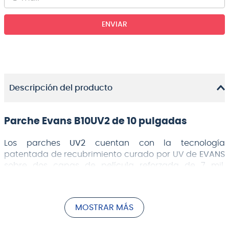
ENVIAR
Descripción del producto
Parche Evans B10UV2 de 10 pulgadas
Los parches
UV2
cuentan con la tecnología
patentada de recubrimiento curado por UV de
EVANS
sobre dos capas de película reforzada de 7 mil.
Probadas exhaustivamente con algunos de los
bateristas más pesados, estas cabezas establecen
un nuevo estándar de durabilidad en una de las
MOSTRAR MÁS
formas de dos capas más probadas y verdaderas.
Son un parche de caja versátil o un parche de timbal