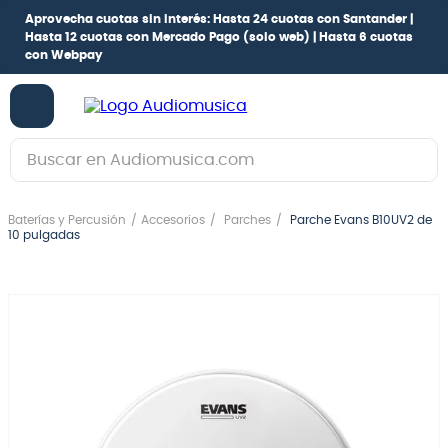
Aprovecha cuotas sin interés:
Hasta 24 cuotas con Santander |
Hasta 12 cuotas con Mercado Pago
(solo web) |
Hasta 6 cuotas
con Webpay
Buscar en Audiomusica.com
TÉRMINOS MÁS BUSCADOS
Baterías y Percusión
Accesorios
Parches
Parche Evans B10UV2 de
1
.
guitarra electrica
10 pulgadas
2
.
bajo
3
.
guitarra electroacústica
4
.
pioneerdj
5
.
amplificador
6
.
guitarra
7
.
teclado