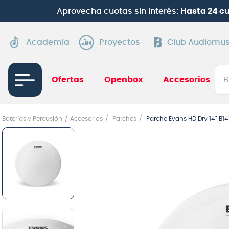
Aprovecha cuotas sin interés:
Hasta 24 c
Academia
Proyectos
Club Audiomus
Bus
Ofertas
Openbox
Accesorios
TÉRMI
Baterías y Percusión
Accesorios
Parches
Parche Evans HD Dry 14" B1
1
.
gui
2
.
ba
3
.
gu
4
.
pi
5
.
am
6
.
gu
7
.
te