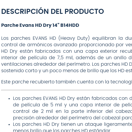
38
DESCRIPCIÓN DEL PRODUCTO
Parche Evans HD Dry 14" B14HDD
$
12
.
990
Los parches EVANS HD (Heavy Duty) equilibran la du
control de armónicos avanzado proporcionado por vent
AGREGAR AL
HD Dry están fabricados con una capa exterior recu
CARRITO
interior de película de 7,5 mil, además de un anillo d
ventilaciones alrededor del perímetro. Los parches HD 
sostenido corto y un poco menos de brillo que los HD es
Este parche recubierto también cuenta con la tecnologí
Los parches EVANS HD Dry están fabricados con d
de película de 5 mil y una capa interior de pelí
control de 2 mil en la parte inferior del cabez
precisión alrededor del perímetro del cabezal par
Los parches HD Dry tienen un ataque ligeramente
menos brillo que los parches HD estándar.