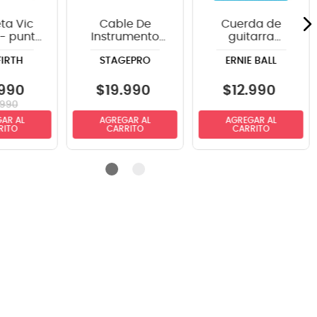
ta Vic
Cable De
Cuerda de
 - punta
Instrumento
guitarra
adera
StagePRO
eléctrica Ernie
FIRTH
STAGEPRO
ERNIE BALL
SPG20GR
Ball P02225
recto-angulo
Extra Slinky 8-
6mts
38
990
$
19
.
990
$
12
.
990
990
AR AL
AGREGAR AL
AGREGAR AL
RITO
CARRITO
CARRITO