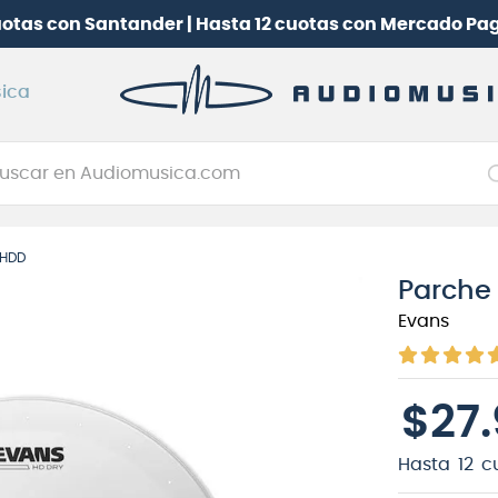
uotas con Santander | Hasta 12 cuotas con Mercado Pa
ica
car en Audiomusica.com
NOS MÁS BUSCADOS
4HDD
tarra electrica
Parche 
jo
Evans
itarra electroacústica
oneerdj
$
27
.
plificador
itarra
Hasta
12
c
clado