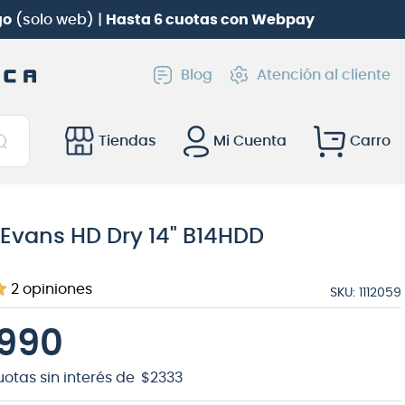
go
(solo web) |
Hasta 6 cuotas con Webpay
Blog
Atención al cliente
Tiendas
Mi Cuenta
Evans HD Dry 14" B14HDD
2
opiniones
SKU
:
1112059
990
uotas sin interés de
$
2333