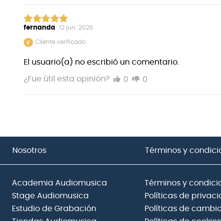
fernanda
12 jun. 2026
Cliente verificado
El usuario(a) no escribió un comentario.
0
0
¿Fue útil esta opinión?
Nosotros
Términos y condici
Academia Audiomusica
Términos y condici
Stage Audiomusica
Políticas de privac
Estudio de Grabación
Políticas de cambio