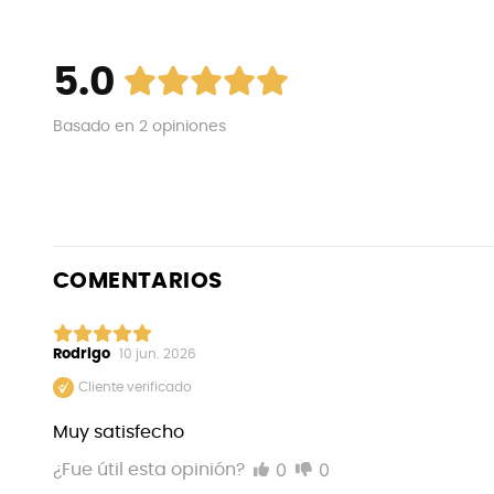
5.0
Basado en
2
opiniones
COMENTARIOS
Rodrigo
10 jun. 2026
Cliente verificado
Muy satisfecho
0
0
¿Fue útil esta opinión?