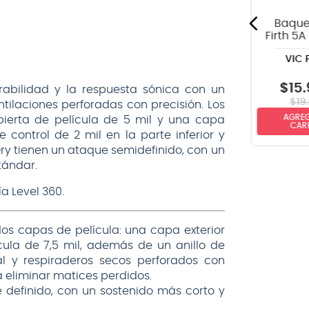
CLASSIC
Baque
Firth 5A
de m
VIC 
$
8990
$
19
.
990
$
15
.
rabilidad y la respuesta sónica con un
$
19
.
ilaciones perforadas con precisión. Los
AGREGAR AL
AGREGAR AL
AGREG
bierta de película de 5 mil y una capa
CARRITO
CARRITO
CAR
e control de 2 mil en la parte inferior y
Dry tienen un ataque semidefinido, con un
tándar.
a Level 360.
os capas de película: una capa exterior
cula de 7,5 mil, además de un anillo de
al y respiraderos secos perforados con
a eliminar matices perdidos.
 definido, con un sostenido más corto y