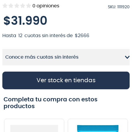
0
opiniones
SKU
:
1111920
8
.
teclado
$
31
.
990
9
.
micrófono
10
.
violin
Hasta
12
cuotas sin interés de
$
2666
Conoce más cuotas sin interés
Ver stock en tiendas
Completa tu compra con estos
productos