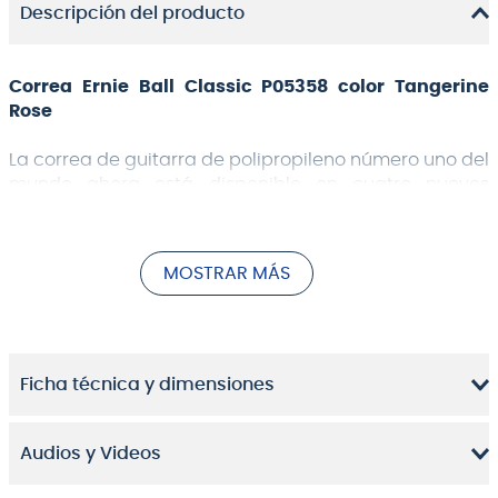
Descripción del producto
Correa Ernie Ball Classic P05358 color Tangerine
Rose
La correa de guitarra de polipropileno número uno del
mundo ahora está disponible en cuatro nuevos
patrones de tejido Jacquard, con extremos de cuero
cosidos a máquina con correas de polipropileno
duraderas pero cómodas. El diseño extralargo
MOSTRAR MÁS
ajustable se puede utilizar para cualquier aplicación.
La longitud de la correa mide de 41 a 72 pulgadas de
largo total.
Ficha técnica y dimensiones
Audios y Videos