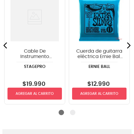
Cable De
Cuerda de guitarra
Instrumento
eléctrica Ernie Ball
StagePRO SPG20GR
P02225 Extra Slinky
STAGEPRO
ERNIE BALL
recto-angulo 6mts
8-38
$
19
.
990
$
12
.
990
AGREGAR AL CARRITO
AGREGAR AL CARRITO