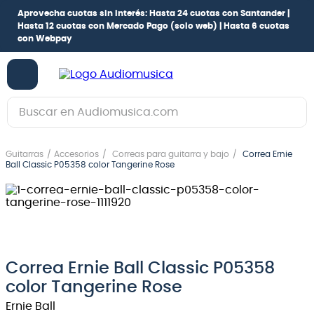
Aprovecha cuotas sin interés:
Hasta 24 cuotas con Santander |
Hasta 12 cuotas con Mercado Pago
(solo web) |
Hasta 6 cuotas
con Webpay
Buscar en Audiomusica.com
TÉRMINOS MÁS BUSCADOS
Guitarras
Accesorios
Correas para guitarra y bajo
Correa Ernie
1
.
guitarra electrica
Ball Classic P05358 color Tangerine Rose
2
.
bajo
3
.
guitarra electroacústica
4
.
amplificador
5
.
pioneerdj
Correa Ernie Ball Classic P05358
color Tangerine Rose
6
.
guitarra
Ernie Ball
7
.
bateria